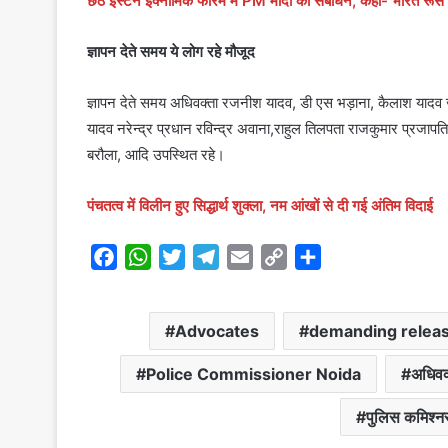
छठे इस्टर्न इक्नॉमिक फोरम में PM मोदी का संबोधन, कहा- भारत रूस
ज्ञापन देते समय ये लोग रहे मौजूद
ज्ञापन देते समय अधिवक्ता रजनीश यादव, डी एस भड़ाना, कैलाश यादव जी ए
यादव नरेन्द्र प्रधान रविन्द्र अवाना,राहुल तिलपता राजकुमार प्रजापति
बरौला, आदि उपस्थित रहे।
पंचतत्व में विलीन हुए सिद्धार्थ शुक्ला, नम आंखों से दी गई अंतिम विदाई
F
W
T
T
E
C
S
a
h
w
e
m
o
h
c
a
i
l
a
p
a
Advocates
demanding releas
e
t
t
e
i
y
r
b
s
t
g
l
L
e
Police Commissioner Noida
अधिवक
o
A
e
r
i
o
p
r
a
n
पुलिस कमिश्न
k
p
m
k