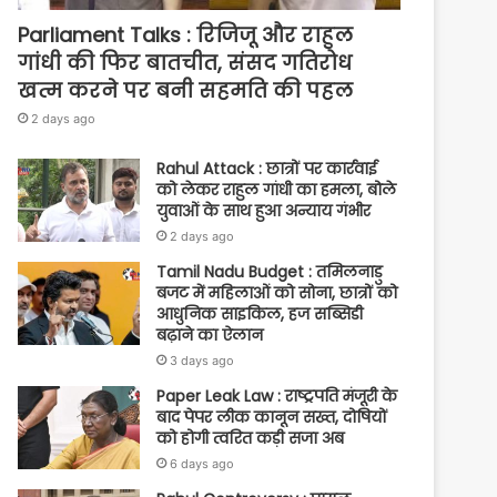
Parliament Talks : रिजिजू और राहुल
गांधी की फिर बातचीत, संसद गतिरोध
खत्म करने पर बनी सहमति की पहल
2 days ago
Rahul Attack : छात्रों पर कार्रवाई
को लेकर राहुल गांधी का हमला, बोले
युवाओं के साथ हुआ अन्याय गंभीर
2 days ago
Tamil Nadu Budget : तमिलनाडु
बजट में महिलाओं को सोना, छात्रों को
आधुनिक साइकिल, हज सब्सिडी
बढ़ाने का ऐलान
3 days ago
Paper Leak Law : राष्ट्रपति मंजूरी के
बाद पेपर लीक कानून सख्त, दोषियों
को होगी त्वरित कड़ी सजा अब
6 days ago