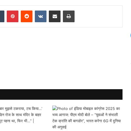
dIn
Tumblr
Pinterest
Reddit
VKontakte
Share via Email
Print