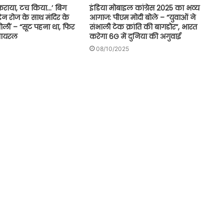
टकराया, टच किया…’ बिग
इंडिया मोबाइल कांग्रेस 2025 का भव्य
िन रोज के साथ मंदिर के
आगाज: पीएम मोदी बोले – “युवाओं ने
बोलीं – “सूट पहना था, फिर
संभाली टेक क्रांति की बागडोर”, भारत
 वायरल
करेगा 6G में दुनिया की अगुवाई
08/10/2025