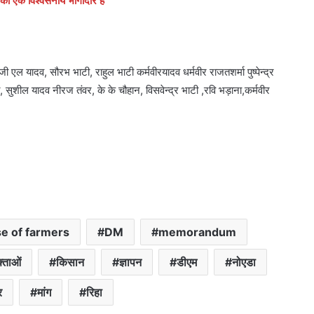
 का एक विश्वसनीय भागीदार है
ल यादव, सौरभ भाटी, राहुल भाटी कर्मवीरयादव धर्मवीर राजतशर्मा पुष्पेन्द्र
, सुशील यादव नीरज तंवर, के के चौहान, विसवेन्द्र भाटी ,रवि भड़ाना,कर्मवीर
e of farmers
DM
memorandum
्ताओं
किसान
ज्ञापन
डीएम
नोएडा
र
मांग
रिहा