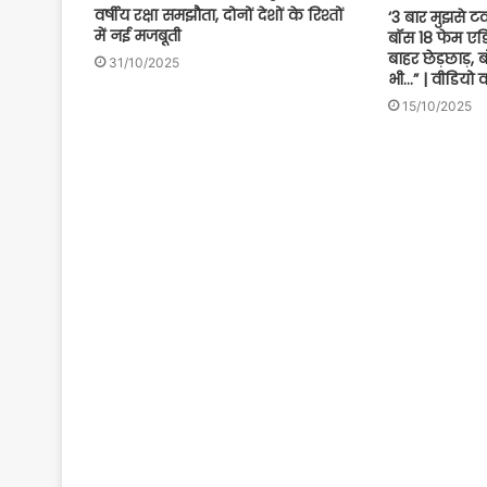
वर्षीय रक्षा समझौता, दोनों देशों के रिश्तों
‘3 बार मुझसे 
में नई मजबूती
बॉस 18 फेम एड
बाहर छेड़छाड़, 
31/10/2025
भी…” | वीडियो
15/10/2025