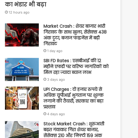
का भंडार भी बढ़ा
12 hours ago
Market Crash : शेयर बाजार भारी
गिरावट के साथ खुला, सेंसेक्स 438
अंक टूटा, बजाज फाइनेंस में बड़ी
गिरावट
1 day ago
SBI FD Rates : एसबीआई की 12
महीने एफडी पर वरिष्ठ नागरिकों को
मिल रहा ज्यादा ब्याज लाभ
3 days ago
UPI Charges : दो हजार रुपये से
अधिक यूपीआई भुगतान पर शुल्क
लगाने की तैयारी, सरकार का बड़ा
प्रस्ताव
4 days ago
Stock Market Crash : शुरुआती
बढ़त गंवाकर गिरा शेयर बाजार,
सेंसेक्स 210 और निफ्टी 159 अंक