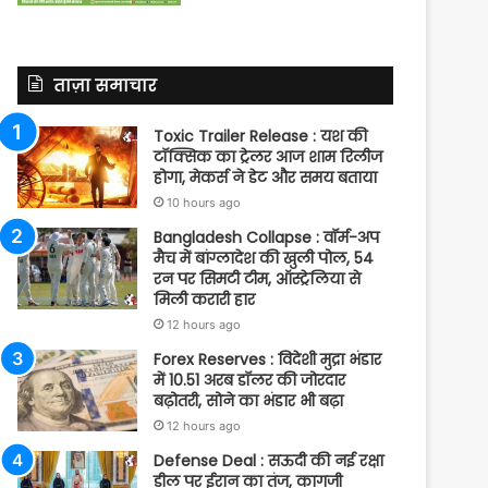
ताज़ा समाचार
Toxic Trailer Release : यश की
टॉक्सिक का ट्रेलर आज शाम रिलीज
होगा, मेकर्स ने डेट और समय बताया
10 hours ago
Bangladesh Collapse : वॉर्म-अप
मैच में बांग्लादेश की खुली पोल, 54
रन पर सिमटी टीम, ऑस्ट्रेलिया से
मिली करारी हार
12 hours ago
Forex Reserves : विदेशी मुद्रा भंडार
में 10.51 अरब डॉलर की जोरदार
बढ़ोतरी, सोने का भंडार भी बढ़ा
12 hours ago
Defense Deal : सऊदी की नई रक्षा
डील पर ईरान का तंज, कागजी