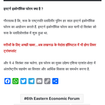
इस्टर्न इकोनॉमिक फोरम क्या है ?
गौरतलब है कि, रूस के राष्ट्रपति व्लादिमीर पुतिन हर साल इस्टर्न इकोनॉमिक
फोरम का आय़ोजन कराते हैं. इस्टर्न इकोनॉमिक फोरम कल यानी दो सितंबर को
रूस के व्लादिवोस्तोक में शुरू हुआ था.
मरीजों के लिए अच्छी खबर…अब लखनऊ के मेदांता हॉस्पिटल में भी होगा लिवर
ट्रांसप्लांट
और ये 4 सितंबर तक चलेगा. इस फोरम का मुख्य उद्देश्य एशिया प्रशांत क्षेत्र में
अंतर्राष्ट्रीय सहयोग का विस्तार और आर्थिक विकास का समर्थन करना है.
F
W
T
T
E
C
S
a
h
w
e
m
o
h
c
a
i
l
a
p
a
6th Eastern Economic Forum
e
t
t
e
i
y
r