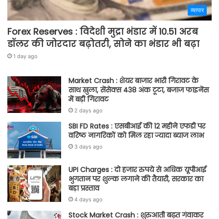
व्यापार
Forex Reserves : विदेशी मुद्रा भंडार में 10.51 अरब
डॉलर की जोरदार बढ़ोतरी, सोने का भंडार भी बढ़ा
1 day ago
Market Crash : शेयर बाजार भारी गिरावट के
साथ खुला, सेंसेक्स 438 अंक टूटा, बजाज फाइनेंस
में बड़ी गिरावट
2 days ago
SBI FD Rates : एसबीआई की 12 महीने एफडी पर
वरिष्ठ नागरिकों को मिल रहा ज्यादा ब्याज लाभ
3 days ago
UPI Charges : दो हजार रुपये से अधिक यूपीआई
भुगतान पर शुल्क लगाने की तैयारी, सरकार का
बड़ा प्रस्ताव
4 days ago
Stock Market Crash : शुरुआती बढ़त गंवाकर