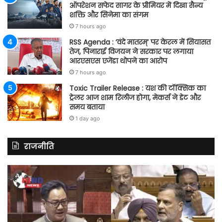
ऑपरेशन सफेद सागर के प्रीमियर में दिखा सैन्य
शक्ति और सिनेमा का संगम
7 hours ago
RSS Agenda : ‘वंदे मातरम्’ पर केरल में सियासत
तेज, पिनाराई विजयन ने सरकार पर लगाया
आरएसएस एजेंडा थोपने का आरोप
7 hours ago
Toxic Trailer Release : यश की टॉक्सिक का
ट्रेलर आज शाम रिलीज होगा, मेकर्स ने डेट और
समय बताया
1 day ago
राजनीति