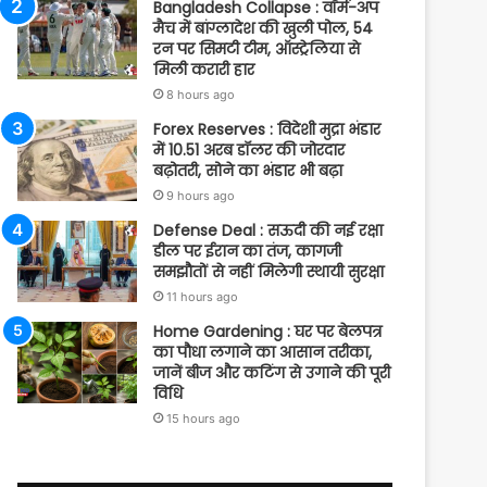
Bangladesh Collapse : वॉर्म-अप
मैच में बांग्लादेश की खुली पोल, 54
रन पर सिमटी टीम, ऑस्ट्रेलिया से
मिली करारी हार
8 hours ago
Forex Reserves : विदेशी मुद्रा भंडार
में 10.51 अरब डॉलर की जोरदार
बढ़ोतरी, सोने का भंडार भी बढ़ा
9 hours ago
Defense Deal : सऊदी की नई रक्षा
डील पर ईरान का तंज, कागजी
समझौतों से नहीं मिलेगी स्थायी सुरक्षा
11 hours ago
Home Gardening : घर पर बेलपत्र
का पौधा लगाने का आसान तरीका,
जानें बीज और कटिंग से उगाने की पूरी
विधि
15 hours ago