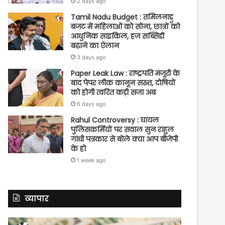
2 days ago
Tamil Nadu Budget : तमिलनाडु
बजट में महिलाओं को सोना, छात्रों को
आधुनिक साइकिल, हज सब्सिडी
बढ़ाने का ऐलान
3 days ago
Paper Leak Law : राष्ट्रपति मंजूरी के
बाद पेपर लीक कानून सख्त, दोषियों
को होगी त्वरित कड़ी सजा अब
6 days ago
Rahul Controversy : घायल
पुलिसकर्मियों पर सवाल सुन राहुल
गांधी पत्रकार से बोले क्या आप बीजेपी
के हो
1 week ago
व्यापार