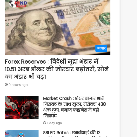
व्यापार
Forex Reserves : विदेशी मुद्रा भंडार में
10.51 अरब डॉलर की जोरदार बढ़ोतरी, सोने
का भंडार भी बढ़ा
9 hours ago
Market Crash : शेयर बाजार भारी
गिरावट के साथ खुला, सेंसेक्स 438
अंक टूटा, बजाज फाइनेंस में बड़ी
गिरावट
1 day ago
SBI FD Rates : एसबीआई की 12