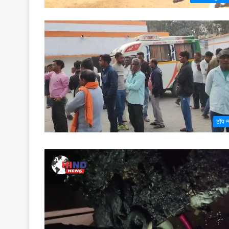
टॉप न