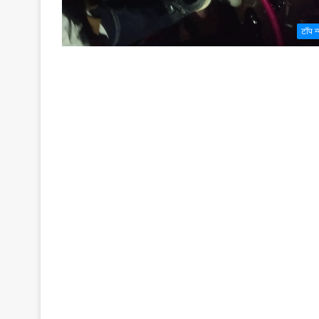
टॉप न