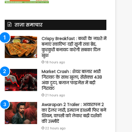
ताज़ा समाचार
Crispy Breakfast : बच्चों के नाश्ते में
बनाएं स्वादिष्ट दही सूजी तवा ब्रेड,
कुरकुरी बनावट करेगी सबका दिल
खुश
18 hours ago
Market Crash : शेयर बाजार भारी
गिरावट के साथ खुला, सेंसेक्स 438
अंक टूटा, बजाज फाइनेंस में बड़ी
गिरावट
21 hours ago
Awarapan 2 Trailer : आवारापन 2
का ट्रेलर जारी, इमरान हाशमी फिर बने
शिवम, वापसी को लेकर बढ़ी दर्शकों
की उम्मीदें
22 hours ago