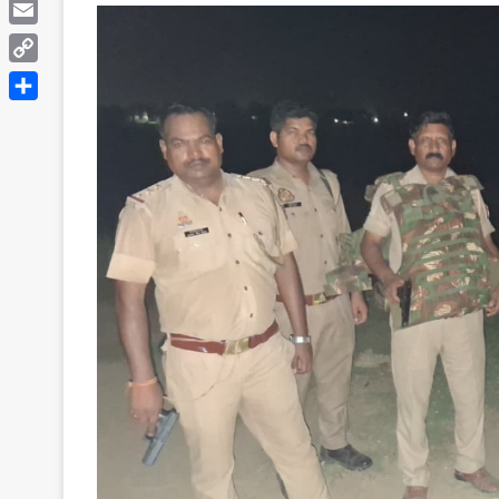
Telegram
Email
Copy
Link
Share