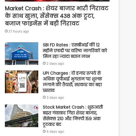
Market Crash : शेयर बाजार भारी गिरावट
के साथ खुला, सेंसेक्स 438 अंक टूटा,
बजाज फाइनेंस में बड़ी गिरावट
21 hours ago
SBI FD Rates : एसबीआई की 12
महीने एफडी पर वरिष्ठ नागरिकों को
मिल रहा ज्यादा ब्याज लाभ
2 days ago
UPI Charges : दो हजार रुपये से
अधिक यूपीआई भुगतान पर शुल्क
लगाने की तैयारी, सरकार का बड़ा
प्रस्ताव
3 days ago
Stock Market Crash : शुरुआती
बढ़त गंवाकर गिरा शेयर बाजार,
सेंसेक्स 210 और निफ्टी 159 अंक
टूटकर बंद
4 days ago