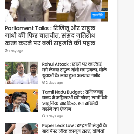
राजनीति
Parliament Talks : रिजिजू और राहुल
गांधी की फिर बातचीत, संसद गतिरोध
खत्म करने पर बनी सहमति की पहल
1 day ago
Rahul Attack : छात्रों पर कार्रवाई
को लेकर राहुल गांधी का हमला, बोले
युवाओं के साथ हुआ अन्याय गंभीर
2 days ago
Tamil Nadu Budget : तमिलनाडु
बजट में महिलाओं को सोना, छात्रों को
आधुनिक साइकिल, हज सब्सिडी
बढ़ाने का ऐलान
3 days ago
Paper Leak Law : राष्ट्रपति मंजूरी के
बाद पेपर लीक कानून सख्त, दोषियों