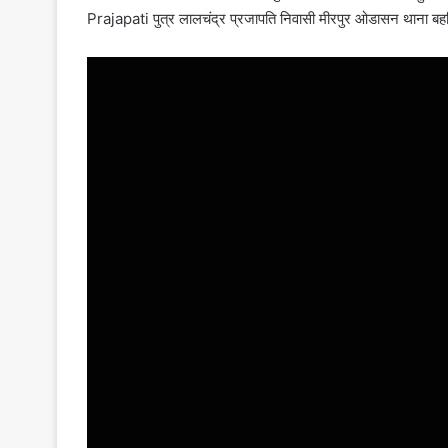
Prajapati
पुत्र लालचंद्र प्रजापति निवासी मीरपुर ओडासन थाना ब