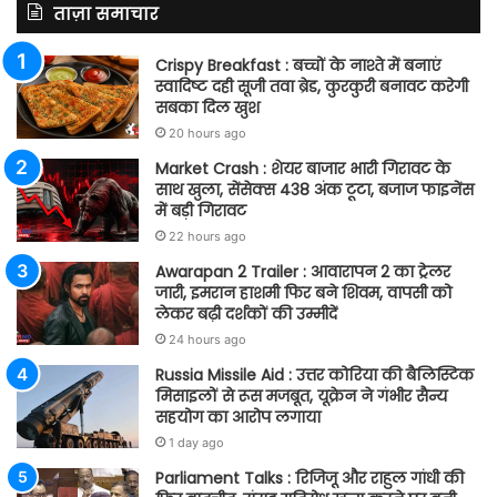
ताज़ा समाचार
Crispy Breakfast : बच्चों के नाश्ते में बनाएं
स्वादिष्ट दही सूजी तवा ब्रेड, कुरकुरी बनावट करेगी
सबका दिल खुश
20 hours ago
Market Crash : शेयर बाजार भारी गिरावट के
साथ खुला, सेंसेक्स 438 अंक टूटा, बजाज फाइनेंस
में बड़ी गिरावट
22 hours ago
Awarapan 2 Trailer : आवारापन 2 का ट्रेलर
जारी, इमरान हाशमी फिर बने शिवम, वापसी को
लेकर बढ़ी दर्शकों की उम्मीदें
24 hours ago
Russia Missile Aid : उत्तर कोरिया की बैलिस्टिक
मिसाइलों से रूस मजबूत, यूक्रेन ने गंभीर सैन्य
सहयोग का आरोप लगाया
1 day ago
Parliament Talks : रिजिजू और राहुल गांधी की