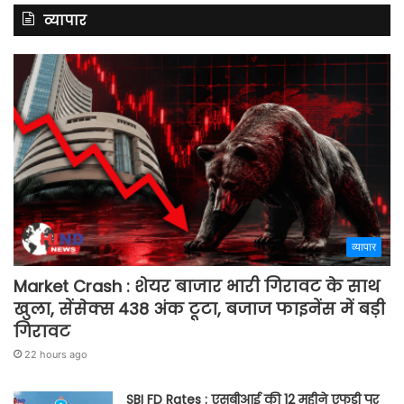
व्यापार
व्यापार
Market Crash : शेयर बाजार भारी गिरावट के साथ
खुला, सेंसेक्स 438 अंक टूटा, बजाज फाइनेंस में बड़ी
गिरावट
22 hours ago
SBI FD Rates : एसबीआई की 12 महीने एफडी पर