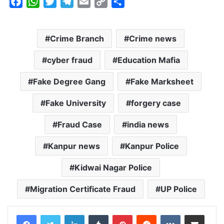
F
W
T
T
E
C
S
a
h
w
e
m
o
h
c
a
i
l
a
p
a
Crime Branch
Crime news
e
t
t
e
i
y
r
b
s
t
g
l
L
e
cyber fraud
Education Mafia
o
A
e
r
i
o
p
r
a
n
Fake Degree Gang
Fake Marksheet
k
p
m
k
Fake University
forgery case
Fraud Case
india news
Kanpur news
Kanpur Police
Kidwai Nagar Police
Migration Certificate Fraud
UP Police
LinkedIn
Tumblr
Pinterest
Reddit
VKontakte
Share via Email