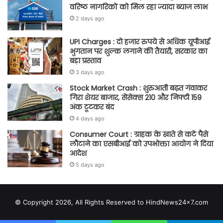
वरिष्ठ नागरिकों को मिल रहा ज्यादा ब्याज लाभ
2 days ago
UPI Charges : दो हजार रुपये से अधिक यूपीआई
भुगतान पर शुल्क लगाने की तैयारी, सरकार का
बड़ा प्रस्ताव
3 days ago
Stock Market Crash : शुरुआती बढ़त गंवाकर
गिरा शेयर बाजार, सेंसेक्स 210 और निफ्टी 159
अंक टूटकर बंद
4 days ago
Consumer Court : ग्राहक के खाते से कटे पैसे
लौटाने का एसबीआई को उपभोक्ता आयोग ने दिया
आदेश
5 days ago
© Copyright 2026, All Rights Reserved to HindNews24x7.com