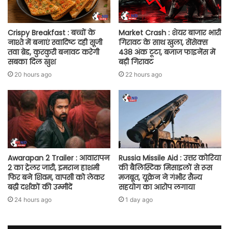
Crispy Breakfast : बच्चों के
Market Crash : शेयर बाजार भारी
नाश्ते में बनाएं स्वादिष्ट दही सूजी
गिरावट के साथ खुला, सेंसेक्स
तवा ब्रेड, कुरकुरी बनावट करेगी
438 अंक टूटा, बजाज फाइनेंस में
सबका दिल खुश
बड़ी गिरावट
20 hours ago
22 hours ago
Awarapan 2 Trailer : आवारापन
Russia Missile Aid : उत्तर कोरिया
2 का ट्रेलर जारी, इमरान हाशमी
की बैलिस्टिक मिसाइलों से रूस
फिर बने शिवम, वापसी को लेकर
मजबूत, यूक्रेन ने गंभीर सैन्य
बढ़ी दर्शकों की उम्मीदें
सहयोग का आरोप लगाया
24 hours ago
1 day ago