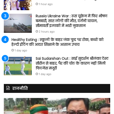
1 hour ago
Russia Ukraine War : रूस यूक्रेन में फिर भीषण
बमबारी, सात लोगों की मौत, दर्जनों घायल,
सीमावर्ती इलाकों में भारी नुकसान
2 hours ago
Healthy Eating : स्कूलों के बाहर जंक फूड पर रोक, बच्चों को
हेल्दी ईटिंग की आदत सिखाने के आसान उपाय
1 day ago
Sai Sudarshan Out : साई सुदर्शन श्रीलंका टेस्ट
सीरीज से बाहर, पैर की चोट के कारण नहीं मिली
फिटनेस मंजूरी
1 day ago
राजनीति