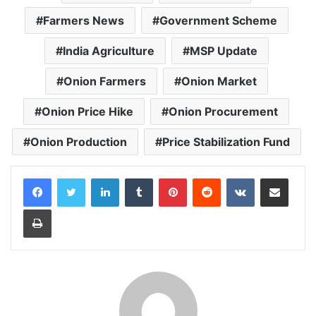
o
p
r
a
n
Farmers News
Government Scheme
k
p
m
k
India Agriculture
MSP Update
Onion Farmers
Onion Market
Onion Price Hike
Onion Procurement
Onion Production
Price Stabilization Fund
LinkedIn
Tumblr
Pinterest
Reddit
VKontakte
Share via Email
Print