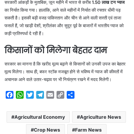
सरकारी आंकड़ों के मुताबिक, जून महीने में भारत से करीब
1.50 लाख टन प्याज
का निर्यात किया गया। हालांकि, आने वाले महीनों में निर्यात की रफ्तार धीमी पड़
सकती है। इसकी बड़ी वजह पाकिस्तान और चीन से आने वाली सस्ती एवं ताजा
फसलें हैं, जो खाड़ी देशों, श्रीलंका और सुदूर पूर्व के बाजारों में भारतीय प्याज को
कड़ी प्रतिस्पर्धा दे रही हैं।
किसानों को मिलेगा बेहतर दाम
सरकार का मानना है कि खरीद मूल्य बढ़ाने से किसानों को उनकी उपज का बेहतर
मूल्य मिलेगा। साथ ही, बफर स्टॉक मजबूत होने से भविष्य में प्याज की कीमतों में
अचानक आने वाले उतार-चढ़ाव पर भी नियंत्रण रखने में मदद मिलेगी।
F
W
T
T
E
C
S
a
h
w
e
m
o
h
c
a
i
l
a
p
a
Agricultural Economy
Agriculture News
e
t
t
e
i
y
r
b
s
t
g
l
L
e
Crop News
Farm News
o
A
e
r
i