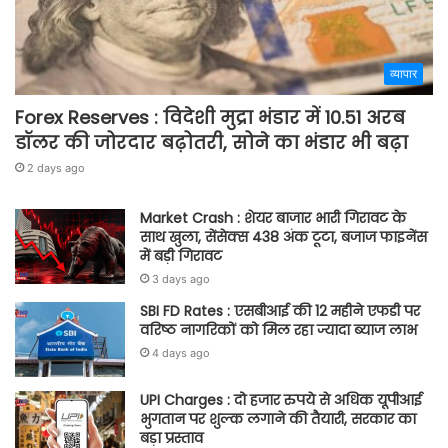
व्यापार
Forex Reserves : विदेशी मुद्रा भंडार में 10.51 अरब
डॉलर की जोरदार बढ़ोतरी, सोने का भंडार भी बढ़ा
2 days ago
Market Crash : शेयर बाजार भारी गिरावट के
साथ खुला, सेंसेक्स 438 अंक टूटा, बजाज फाइनेंस
में बड़ी गिरावट
3 days ago
SBI FD Rates : एसबीआई की 12 महीने एफडी पर
वरिष्ठ नागरिकों को मिल रहा ज्यादा ब्याज लाभ
4 days ago
UPI Charges : दो हजार रुपये से अधिक यूपीआई
भुगतान पर शुल्क लगाने की तैयारी, सरकार का
बड़ा प्रस्ताव