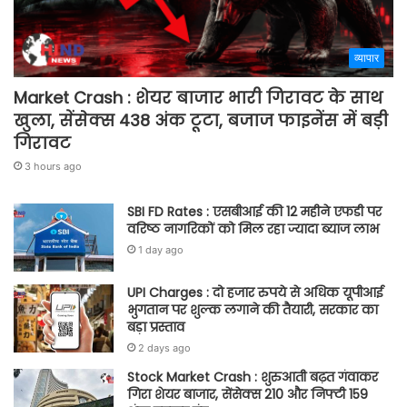
व्यापार
Market Crash : शेयर बाजार भारी गिरावट के साथ
खुला, सेंसेक्स 438 अंक टूटा, बजाज फाइनेंस में बड़ी
गिरावट
3 hours ago
SBI FD Rates : एसबीआई की 12 महीने एफडी पर
वरिष्ठ नागरिकों को मिल रहा ज्यादा ब्याज लाभ
1 day ago
UPI Charges : दो हजार रुपये से अधिक यूपीआई
भुगतान पर शुल्क लगाने की तैयारी, सरकार का
बड़ा प्रस्ताव
2 days ago
Stock Market Crash : शुरुआती बढ़त गंवाकर
गिरा शेयर बाजार, सेंसेक्स 210 और निफ्टी 159