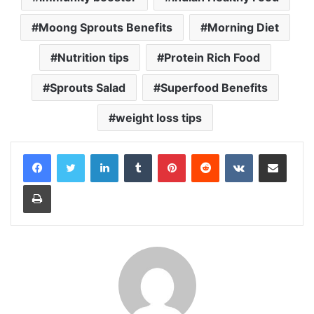
Moong Sprouts Benefits
Morning Diet
Nutrition tips
Protein Rich Food
Sprouts Salad
Superfood Benefits
weight loss tips
LinkedIn
Tumblr
Pinterest
Reddit
VKontakte
Share via Email
Print