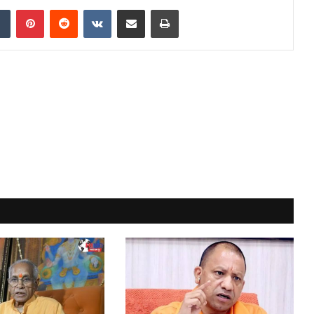
dIn
Tumblr
Pinterest
Reddit
VKontakte
Share via Email
Print