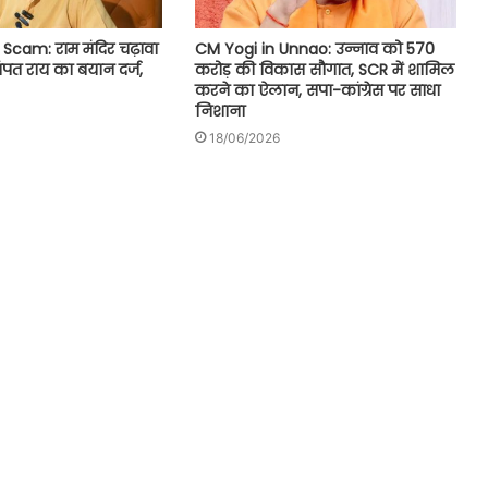
CM Yogi in Unnao: उन्नाव को 570
cam: राम मंदिर चढ़ावा
करोड़ की विकास सौगात, SCR में शामिल
चंपत राय का बयान दर्ज,
करने का ऐलान, सपा-कांग्रेस पर साधा
निशाना
18/06/2026