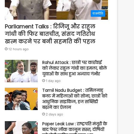
राजनीति
Parliament Talks : रिजिजू और राहुल
गांधी की फिर बातचीत, संसद गतिरोध
खत्म करने पर बनी सहमति की पहल
12 hours ago
Rahul Attack : छात्रों पर कार्रवाई
को लेकर राहुल गांधी का हमला, बोले
युवाओं के साथ हुआ अन्याय गंभीर
1 day ago
Tamil Nadu Budget : तमिलनाडु
बजट में महिलाओं को सोना, छात्रों को
आधुनिक साइकिल, हज सब्सिडी
बढ़ाने का ऐलान
2 days ago
Paper Leak Law : राष्ट्रपति मंजूरी के
बाद पेपर लीक कानून सख्त, दोषियों