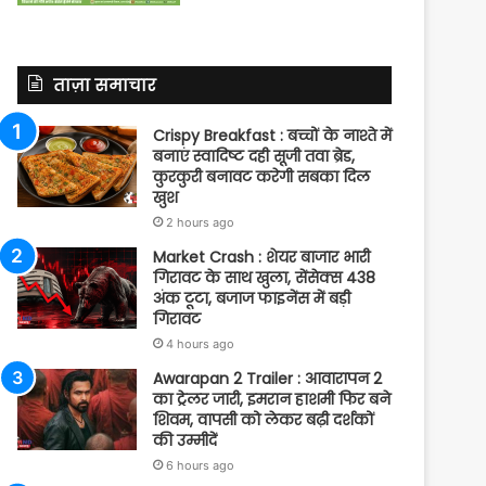
ताज़ा समाचार
Crispy Breakfast : बच्चों के नाश्ते में
बनाएं स्वादिष्ट दही सूजी तवा ब्रेड,
कुरकुरी बनावट करेगी सबका दिल
खुश
2 hours ago
Market Crash : शेयर बाजार भारी
गिरावट के साथ खुला, सेंसेक्स 438
अंक टूटा, बजाज फाइनेंस में बड़ी
गिरावट
4 hours ago
Awarapan 2 Trailer : आवारापन 2
का ट्रेलर जारी, इमरान हाशमी फिर बने
शिवम, वापसी को लेकर बढ़ी दर्शकों
की उम्मीदें
6 hours ago