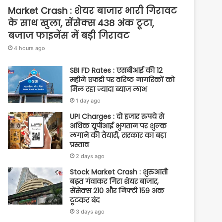
Market Crash : शेयर बाजार भारी गिरावट
के साथ खुला, सेंसेक्स 438 अंक टूटा,
बजाज फाइनेंस में बड़ी गिरावट
4 hours ago
SBI FD Rates : एसबीआई की 12
महीने एफडी पर वरिष्ठ नागरिकों को
मिल रहा ज्यादा ब्याज लाभ
1 day ago
UPI Charges : दो हजार रुपये से
अधिक यूपीआई भुगतान पर शुल्क
लगाने की तैयारी, सरकार का बड़ा
प्रस्ताव
2 days ago
Stock Market Crash : शुरुआती
बढ़त गंवाकर गिरा शेयर बाजार,
सेंसेक्स 210 और निफ्टी 159 अंक
टूटकर बंद
3 days ago