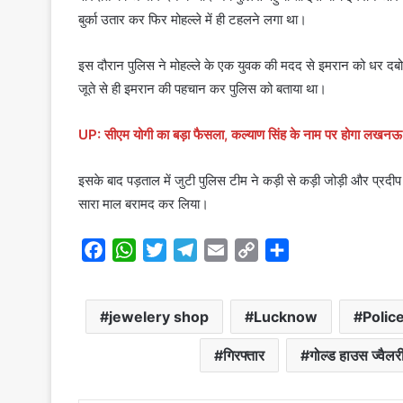
बुर्का उतार कर फिर मोहल्ले में ही टहलने लगा था।
इस दौरान पुलिस ने मोहल्ले के एक युवक की मदद से इमरान को धर दबोच
जूते से ही इमरान की पहचान कर पुलिस को बताया था।
UP: सीएम योगी का बड़ा फैसला, कल्याण सिंह के नाम पर होगा लखन
इसके बाद पड़ताल में जुटी पुलिस टीम ने कड़ी से कड़ी जोड़ी और प्रदी
सारा माल बरामद कर लिया।
F
W
T
T
E
C
S
a
h
w
e
m
o
h
c
a
i
l
a
p
a
jewelery shop
Lucknow
Polic
e
t
t
e
i
y
r
b
s
t
g
l
L
e
गिरफ्तार
गोल्ड हाउस ज्वैलर
o
A
e
r
i
o
p
r
a
n