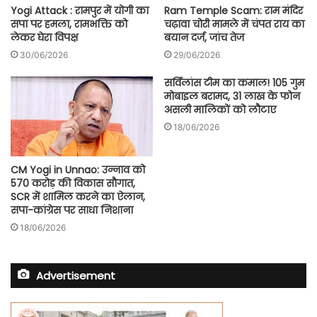
Yogi Attack : रामपुर में योगी का
Ram Temple Scam: राम मंदिर
सपा पर हमला, रामभक्ति को
चढ़ावा चोरी मामले में चंपत राय का
लेकर घेरा विपक्ष
बयान दर्ज, जांच तेज
30/06/2026
29/06/2026
सर्विलांस टीम का कमाल! 105 गुम
मोबाइल बरामद, 31 लाख के फोन
असली मालिकों को लौटाए
18/06/2026
CM Yogi in Unnao: उन्नाव को
570 करोड़ की विकास सौगात,
SCR में शामिल करने का ऐलान,
सपा-कांग्रेस पर साधा निशाना
18/06/2026
Advertisement