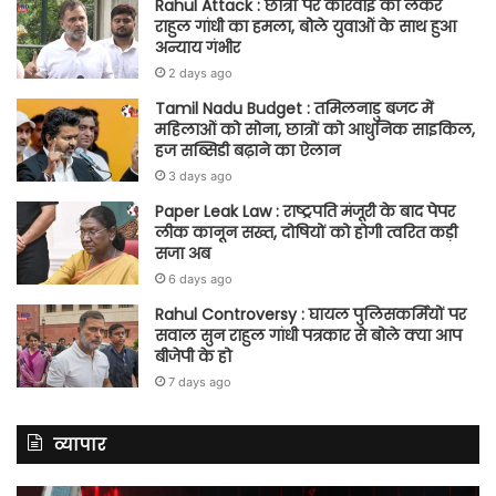
Rahul Attack : छात्रों पर कार्रवाई को लेकर
राहुल गांधी का हमला, बोले युवाओं के साथ हुआ
अन्याय गंभीर
2 days ago
Tamil Nadu Budget : तमिलनाडु बजट में
महिलाओं को सोना, छात्रों को आधुनिक साइकिल,
हज सब्सिडी बढ़ाने का ऐलान
3 days ago
Paper Leak Law : राष्ट्रपति मंजूरी के बाद पेपर
लीक कानून सख्त, दोषियों को होगी त्वरित कड़ी
सजा अब
6 days ago
Rahul Controversy : घायल पुलिसकर्मियों पर
सवाल सुन राहुल गांधी पत्रकार से बोले क्या आप
बीजेपी के हो
7 days ago
व्यापार