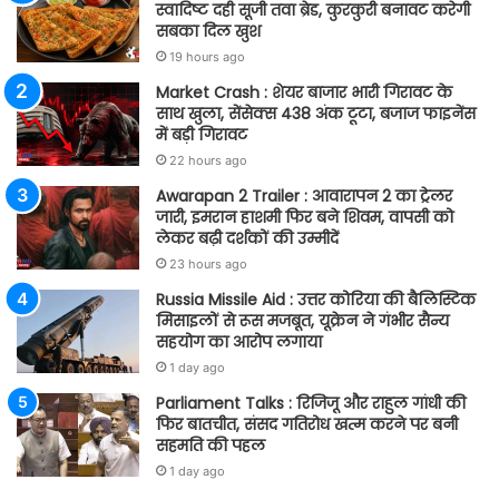
स्वादिष्ट दही सूजी तवा ब्रेड, कुरकुरी बनावट करेगी
सबका दिल खुश
19 hours ago
Market Crash : शेयर बाजार भारी गिरावट के
साथ खुला, सेंसेक्स 438 अंक टूटा, बजाज फाइनेंस
में बड़ी गिरावट
22 hours ago
Awarapan 2 Trailer : आवारापन 2 का ट्रेलर
जारी, इमरान हाशमी फिर बने शिवम, वापसी को
लेकर बढ़ी दर्शकों की उम्मीदें
23 hours ago
Russia Missile Aid : उत्तर कोरिया की बैलिस्टिक
मिसाइलों से रूस मजबूत, यूक्रेन ने गंभीर सैन्य
सहयोग का आरोप लगाया
1 day ago
Parliament Talks : रिजिजू और राहुल गांधी की
फिर बातचीत, संसद गतिरोध खत्म करने पर बनी
सहमति की पहल
1 day ago