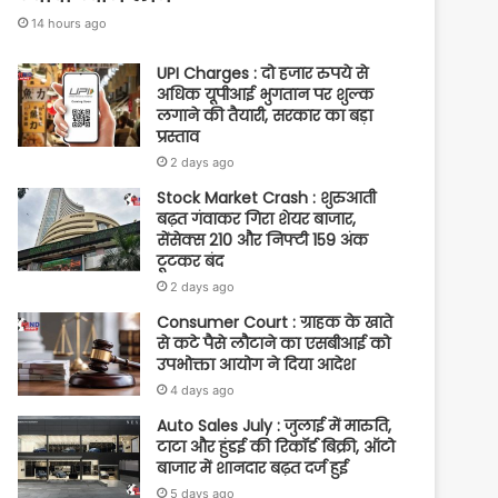
14 hours ago
UPI Charges : दो हजार रुपये से
अधिक यूपीआई भुगतान पर शुल्क
लगाने की तैयारी, सरकार का बड़ा
प्रस्ताव
2 days ago
Stock Market Crash : शुरुआती
बढ़त गंवाकर गिरा शेयर बाजार,
सेंसेक्स 210 और निफ्टी 159 अंक
टूटकर बंद
2 days ago
Consumer Court : ग्राहक के खाते
से कटे पैसे लौटाने का एसबीआई को
उपभोक्ता आयोग ने दिया आदेश
4 days ago
Auto Sales July : जुलाई में मारुति,
टाटा और हुंडई की रिकॉर्ड बिक्री, ऑटो
बाजार में शानदार बढ़त दर्ज हुई
5 days ago