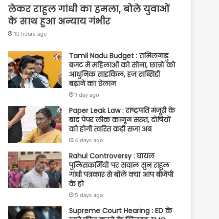
लेकर राहुल गांधी का हमला, बोले युवाओं
के साथ हुआ अन्याय गंभीर
10 hours ago
Tamil Nadu Budget : तमिलनाडु
बजट में महिलाओं को सोना, छात्रों को
आधुनिक साइकिल, हज सब्सिडी
बढ़ाने का ऐलान
1 day ago
Paper Leak Law : राष्ट्रपति मंजूरी के
बाद पेपर लीक कानून सख्त, दोषियों
को होगी त्वरित कड़ी सजा अब
4 days ago
Rahul Controversy : घायल
पुलिसकर्मियों पर सवाल सुन राहुल
गांधी पत्रकार से बोले क्या आप बीजेपी
के हो
5 days ago
Supreme Court Hearing : ED के