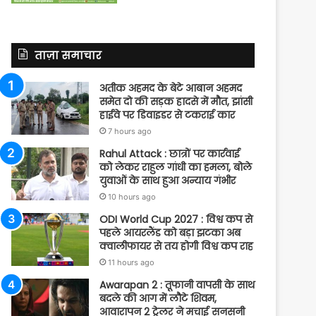
ताज़ा समाचार
अतीक अहमद के बेटे आबान अहमद
समेत दो की सड़क हादसे में मौत, झांसी
हाईवे पर डिवाइडर से टकराई कार
7 hours ago
Rahul Attack : छात्रों पर कार्रवाई
को लेकर राहुल गांधी का हमला, बोले
युवाओं के साथ हुआ अन्याय गंभीर
10 hours ago
ODI World Cup 2027 : विश्व कप से
पहले आयरलैंड को बड़ा झटका अब
क्वालीफायर से तय होगी विश्व कप राह
11 hours ago
Awarapan 2 : तूफानी वापसी के साथ
बदले की आग में लौटे शिवम,
आवारापन 2 ट्रेलर ने मचाई सनसनी