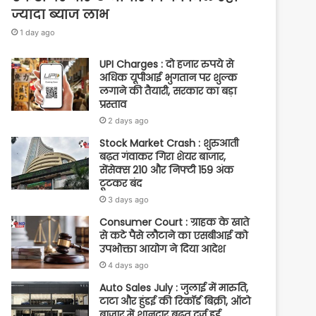
ज्यादा ब्याज लाभ
1 day ago
UPI Charges : दो हजार रुपये से
अधिक यूपीआई भुगतान पर शुल्क
लगाने की तैयारी, सरकार का बड़ा
प्रस्ताव
2 days ago
Stock Market Crash : शुरुआती
बढ़त गंवाकर गिरा शेयर बाजार,
सेंसेक्स 210 और निफ्टी 159 अंक
टूटकर बंद
3 days ago
Consumer Court : ग्राहक के खाते
से कटे पैसे लौटाने का एसबीआई को
उपभोक्ता आयोग ने दिया आदेश
4 days ago
Auto Sales July : जुलाई में मारुति,
टाटा और हुंडई की रिकॉर्ड बिक्री, ऑटो
बाजार में शानदार बढ़त दर्ज हुई