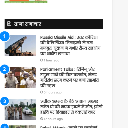
ताज़ा समाचार
Russia Missile Aid : उत्तर कोरिया
की बैलिस्टिक मिसाइलों से रूस
मजबूत, यूक्रेन ने गंभीर सैन्य सहयोग
का आरोप लगाया
1 hour ago
Parliament Talks : रिजिजू और
राहुल गांधी की फिर बातचीत, संसद
गतिरोध खत्म करने पर बनी सहमति
की पहल
5 hours ago
अतीक अहमद के बेटे आबान अहमद
समेत दो की सड़क हादसे में मौत, झांसी
हाईवे पर डिवाइडर से टकराई कार
17 hours ago