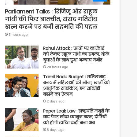
Parliament Talks : रिजिजू और राहुल
गांधी की फिर बातचीत, संसद गतिरोध
खत्म करने पर बनी सहमति की पहल
5 hours ago
Rahul Attack : छात्रों पर कार्रवाई
को लेकर राहुल गांधी का हमला, बोले
युवाओं के साथ हुआ अन्याय गंभीर
20 hours ago
Tamil Nadu Budget : तमिलनाडु
बजट में महिलाओं को सोना, छात्रों को
आधुनिक साइकिल, हज सब्सिडी
बढ़ाने का ऐलान
2 days ago
Paper Leak Law : राष्ट्रपति मंजूरी के
बाद पेपर लीक कानून सख्त, दोषियों
को होगी त्वरित कड़ी सजा अब
5 days ago