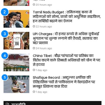
20 hours ago
Tamil Nadu Budget : तमिलनाडु बजट में
महिलाओं को सोना, छात्रों को आधुनिक साइकिल,
हज सब्सिडी बढ़ाने का ऐलान
22 hours ago
UPI Charges : दो हजार रुपये से अधिक यूपीआई
भुगतान पर शुल्क लगाने की तैयारी, सरकार का
बड़ा प्रस्ताव
24 hours ago
China Tibet : बौद्ध परंपराओं पर प्रतिबंध का
विरोध करने वाले तिब्बती अधिकारी को चीन ने पद
से हटाया
1 day ago
Shafique Record : अब्दुल्ला शफीक की
ऐतिहासिक पारी से पाकिस्तान ने वेस्टइंडीज पर
मजबूत शिकंजा कस दिया
1 day ago