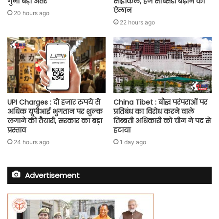
गुना बड़ा अंतर
साइकिल, हज सब्सिडी बढ़ाने का
ऐलान
20 hours ago
22 hours ago
UPI Charges : दो हजार रुपये से
China Tibet : बौद्ध परंपराओं पर
अधिक यूपीआई भुगतान पर शुल्क
प्रतिबंध का विरोध करने वाले
लगाने की तैयारी, सरकार का बड़ा
तिब्बती अधिकारी को चीन ने पद से
प्रस्ताव
हटाया
24 hours ago
1 day ago
Advertisement