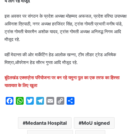
ये लोग रहे मौजूद
इस अवसर पर संगठन के प्रदेश अध्यक्ष मोहम्मद अफजल, प्रदेश वरिष्ठ उपाध्यक्ष
अविनाश त्रिपाठी, नगर अध्यक्ष हरजिंदर सिंह, ट्रांस गोमती प्रभारी मनीष पांडे,
ट्रांस गोमती चेयरमैन अशोक यादव, ट्रांस गोमती अध्यक्ष अनिरुद्ध निगम आदि
मौजूद रहे.
वहीं मेदान्ता की ओर मार्केटिंग हेड आलोक खन्ना, टीम लीडर ट्रेड अभिषेक
मिश्रा,ऑपरेशन हेड सौरभ गुप्ता आदि मौजूद रहे.
बुंदेलखंड एक्सप्रेस परियोजना पर बन रहे यमुना पुल का एक तरफ का हिस्सा
यातायात के लिए खुला
F
W
T
T
E
C
S
a
h
w
e
m
o
h
c
a
i
l
a
p
a
Medanta Hospital
MoU signed
e
t
t
e
i
y
r
b
s
t
g
l
L
e