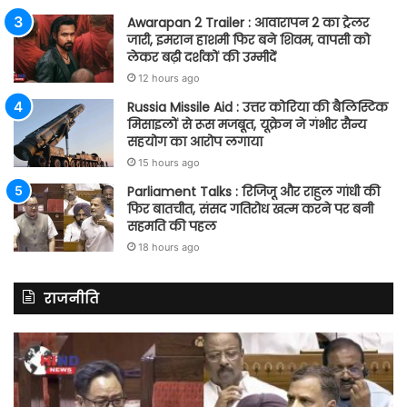
Awarapan 2 Trailer : आवारापन 2 का ट्रेलर
जारी, इमरान हाशमी फिर बने शिवम, वापसी को
लेकर बढ़ी दर्शकों की उम्मीदें
12 hours ago
Russia Missile Aid : उत्तर कोरिया की बैलिस्टिक
मिसाइलों से रूस मजबूत, यूक्रेन ने गंभीर सैन्य
सहयोग का आरोप लगाया
15 hours ago
Parliament Talks : रिजिजू और राहुल गांधी की
फिर बातचीत, संसद गतिरोध खत्म करने पर बनी
सहमति की पहल
18 hours ago
राजनीति