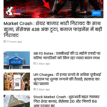
व्यापार
Market Crash : शेयर बाजार भारी गिरावट के साथ
खुला, सेंसेक्स 438 अंक टूटा, बजाज फाइनेंस में बड़ी
गिरावट
11 hours ago
SBI FD Rates : एसबीआई की 12 महीने एफडी पर
वरिष्ठ नागरिकों को मिल रहा ज्यादा ब्याज लाभ
2 days ago
UPI Charges : दो हजार रुपये से अधिक यूपीआई
भुगतान पर शुल्क लगाने की तैयारी, सरकार का
बड़ा प्रस्ताव
3 days ago
Stock Market Crash : शुरुआती बढ़त गंवाकर
गिरा शेयर बाजार, सेंसेक्स 210 और निफ्टी 159
अंक टूटकर बंद