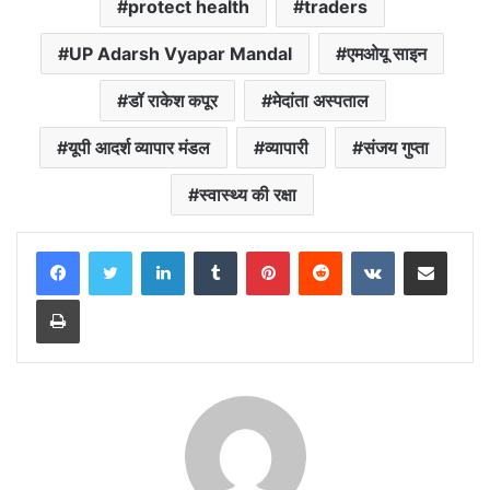
protect health
traders
o
A
e
r
i
o
p
r
a
n
UP Adarsh ​​Vyapar Mandal
एमओयू साइन
k
p
m
k
डॉ राकेश कपूर
मेदांता अस्पताल
यूपी आदर्श व्यापार मंडल
व्यापारी
संजय गुप्ता
स्वास्थ्य की रक्षा
LinkedIn
Tumblr
Pinterest
Reddit
VKontakte
Share via Email
Print