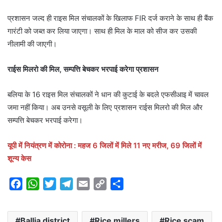
प्रशासन जल्द ही राइस मिल संचालकों के खिलाफ FIR दर्ज कराने के साथ ही बैंक
गारंटी को जब्त कर लिया जाएगा। साथ ही मिल के माल को सीज कर उसकी
नीलामी की जाएगी।
राईस मिलरो की मिल, सम्पत्ति बेचकर भरपाई करेगा प्रशासन
बलिया के 16 राइस मिल संचालकों ने धान की कुटाई के बदले एफसीआइ में चावल
जमा नहीं किया। अब उनसे वसूली के लिए प्रशासन राईस मिलरो की मिल और
सम्पत्ति बेचकर भरपाई करेगा।
यूपी में नियंत्रण में कोरोना : महज 6 जिलों में मिले 11 नए मरीज, 69 जिलों में
शून्य केस
F
W
T
T
E
C
S
a
h
w
e
m
o
h
c
a
i
l
a
p
a
Ballia district
Rice millers
Rice scam