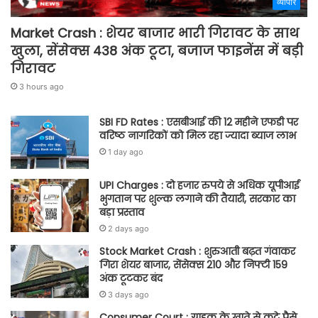
व्यापार
Market Crash : शेयर बाजार भारी गिरावट के साथ
खुला, सेंसेक्स 438 अंक टूटा, बजाज फाइनेंस में बड़ी
गिरावट
3 hours ago
SBI FD Rates : एसबीआई की 12 महीने एफडी पर
वरिष्ठ नागरिकों को मिल रहा ज्यादा ब्याज लाभ
1 day ago
UPI Charges : दो हजार रुपये से अधिक यूपीआई
भुगतान पर शुल्क लगाने की तैयारी, सरकार का
बड़ा प्रस्ताव
2 days ago
Stock Market Crash : शुरुआती बढ़त गंवाकर
गिरा शेयर बाजार, सेंसेक्स 210 और निफ्टी 159
अंक टूटकर बंद
3 days ago
Consumer Court : ग्राहक के खाते से कटे पैसे