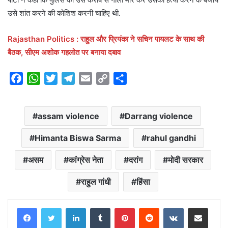
उसे शांत करने की कोशिश करनी चाहिए थी.
Rajasthan Politics : राहुल और प्रियंका ने सचिन पायलट के साथ की
बैठक, सीएम अशोक गहलोत पर बनाया दबाव
F
W
T
T
E
C
S
a
h
w
e
m
o
h
c
a
i
l
a
p
a
assam violence
Darrang violence
e
t
t
e
i
y
r
b
s
t
g
l
L
e
Himanta Biswa Sarma
rahul gandhi
o
A
e
r
i
o
p
r
a
n
असम
कांग्रेस नेता
दरांग
मोदी सरकार
k
p
m
k
राहुल गांधी
हिंसा
LinkedIn
Tumblr
Pinterest
Reddit
VKontakte
Share via Email