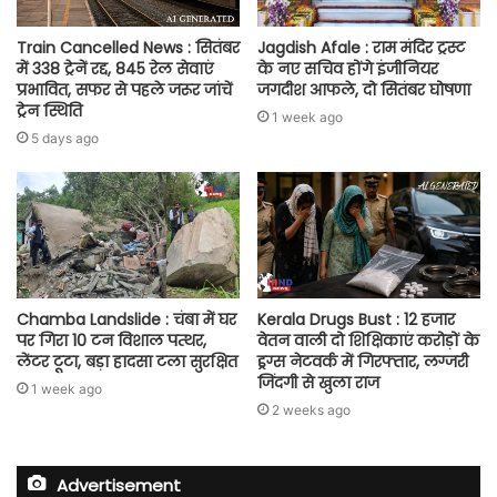
Train Cancelled News : सितंबर
Jagdish Afale : राम मंदिर ट्रस्ट
में 338 ट्रेनें रद्द, 845 रेल सेवाएं
के नए सचिव होंगे इंजीनियर
प्रभावित, सफर से पहले जरूर जांचें
जगदीश आफले, दो सितंबर घोषणा
ट्रेन स्थिति
1 week ago
5 days ago
Chamba Landslide : चंबा में घर
Kerala Drugs Bust : 12 हजार
पर गिरा 10 टन विशाल पत्थर,
वेतन वाली दो शिक्षिकाएं करोड़ों के
लेंटर टूटा, बड़ा हादसा टला सुरक्षित
ड्रग्स नेटवर्क में गिरफ्तार, लग्जरी
जिंदगी से खुला राज
1 week ago
2 weeks ago
Advertisement