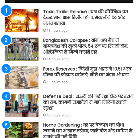
Toxic Trailer Release : यश की टॉक्सिक का
ट्रेलर आज शाम रिलीज होगा, मेकर्स ने डेट और
समय बताया
13 hours ago
Bangladesh Collapse : वॉर्म-अप मैच में
बांग्लादेश की खुली पोल, 54 रन पर सिमटी टीम,
ऑस्ट्रेलिया से मिली करारी हार
14 hours ago
Forex Reserves : विदेशी मुद्रा भंडार में 10.51 अरब
डॉलर की जोरदार बढ़ोतरी, सोने का भंडार भी बढ़ा
15 hours ago
Defense Deal : सऊदी की नई रक्षा डील पर ईरान
का तंज, कागजी समझौतों से नहीं मिलेगी स्थायी
सुरक्षा
18 hours ago
Home Gardening : घर पर बेलपत्र का पौधा
लगाने का आसान तरीका, जानें बीज और कटिंग से
उगाने की पूरी विधि