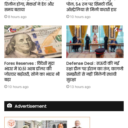
रिलीज होगा, मेकर्स ने डेट और
पोल, 54 रन पर सिमटी टीम,
समय बताया
ऑस्ट्रेलिया से मिली करारी हार
8 hours ago
10 hours ago
Forex Reserves : विदेशी मुद्रा
Defense Deal : सऊदी की नई
भंडार में 10.51 अरब डॉलर की
रक्षा डील पर ईरान का तंज, कागजी
जोरदार बढ़ोतरी, सोने का भंडार भी
समझौतों से नहीं मिलेगी स्थायी
बढ़ा
सुरक्षा
10 hours ago
13 hours ago
Advertisement