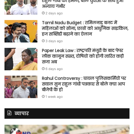
राहुल गांधी का हमला, बोले युवाओं के साथ हुआ
अन्याय गंभीर
2 days ago
Tamil Nadu Budget : तमिलनाडु बजट में
महिलाओं को सोना, छात्रों को आधुनिक साइकिल,
हज सब्सिडी बढ़ाने का ऐलान
3 days ago
Paper Leak Law : राष्ट्रपति मंजूरी के बाद पेपर
लीक कानून सख्त, दोषियों को होगी त्वरित कड़ी
सजा अब
6 days ago
Rahul Controversy : घायल पुलिसकर्मियों पर
सवाल सुन राहुल गांधी पत्रकार से बोले क्या आप
बीजेपी के हो
1 week ago
व्यापार