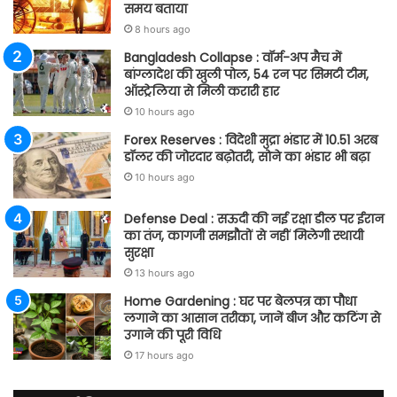
समय बताया
8 hours ago
Bangladesh Collapse : वॉर्म-अप मैच में
बांग्लादेश की खुली पोल, 54 रन पर सिमटी टीम,
ऑस्ट्रेलिया से मिली करारी हार
10 hours ago
Forex Reserves : विदेशी मुद्रा भंडार में 10.51 अरब
डॉलर की जोरदार बढ़ोतरी, सोने का भंडार भी बढ़ा
10 hours ago
Defense Deal : सऊदी की नई रक्षा डील पर ईरान
का तंज, कागजी समझौतों से नहीं मिलेगी स्थायी
सुरक्षा
13 hours ago
Home Gardening : घर पर बेलपत्र का पौधा
लगाने का आसान तरीका, जानें बीज और कटिंग से
उगाने की पूरी विधि
17 hours ago