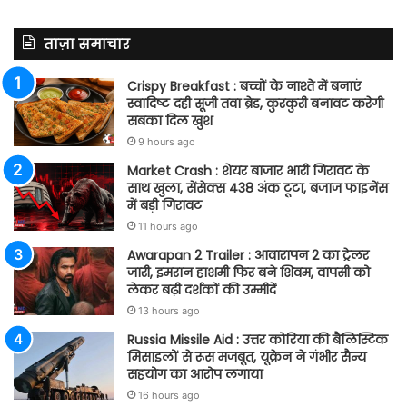
ताज़ा समाचार
Crispy Breakfast : बच्चों के नाश्ते में बनाएं
स्वादिष्ट दही सूजी तवा ब्रेड, कुरकुरी बनावट करेगी
सबका दिल खुश
9 hours ago
Market Crash : शेयर बाजार भारी गिरावट के
साथ खुला, सेंसेक्स 438 अंक टूटा, बजाज फाइनेंस
में बड़ी गिरावट
11 hours ago
Awarapan 2 Trailer : आवारापन 2 का ट्रेलर
जारी, इमरान हाशमी फिर बने शिवम, वापसी को
लेकर बढ़ी दर्शकों की उम्मीदें
13 hours ago
Russia Missile Aid : उत्तर कोरिया की बैलिस्टिक
मिसाइलों से रूस मजबूत, यूक्रेन ने गंभीर सैन्य
सहयोग का आरोप लगाया
16 hours ago