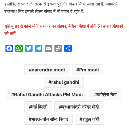
हालांकि, सरकार की तरफ से इसका पुरजोर खंडन किया जाता रहा है. रक्षामंत्री
राजनाथ सिंह इसको लेकर संसद में भी बयान दे चुके हैं.
यूपी चुनाव से पहले योगी सरकार का तोहफा, बेसिक शिक्षा में होगी 51 हजार शिक्षकों
की भर्ती
F
W
T
T
E
C
S
a
h
w
e
m
o
h
c
a
i
l
a
p
a
narendra modi
Pm modi
e
t
t
e
i
y
r
b
s
t
g
l
L
e
rahul gandhi
o
A
e
r
i
o
p
r
a
n
Rahul Gandhi Attacks PM Modi
कांग्रेस नेता
k
p
m
k
नई दिल्ली
प्रधानमंत्री नरेंद्र मोदी
भारत-चीन सीमा विवाद
राहुल गांधी