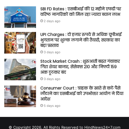
SBI FD Rates : एसबीआई की 12 महीने एफडी पर
वरिष्ठ नागरिकों को मिल रहा ज्यादा ब्याज लाभ
2 days ago
UPI Charges : दो हजार रुपये से अधिक यूपीआई
भुगतान पर शुल्क लगाने की तैयारी, सरकार का
बड़ा प्रस्ताव
3 days ago
Stock Market Crash : शुरुआती बढ़त गंवाकर
गिरा शेयर बाजार, सेंसेक्स 210 और निफ्टी 159
अंक टूटकर बंद
3 days ago
Consumer Court : ग्राहक के खाते से कटे पैसे
लौटाने का एसबीआई को उपभोक्ता आयोग ने दिया
आदेश
5 days ago
© Copyright 2026, All Rights Reserved to HindNews24x7.com