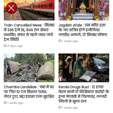
Train Cancelled News : सितंबर
Jagdish Afale : राम मंदिर ट्रस्ट
में 338 ट्रेनें रद्द, 845 रेल सेवाएं
के नए सचिव होंगे इंजीनियर
प्रभावित, सफर से पहले जरूर जांचें
जगदीश आफले, दो सितंबर घोषणा
ट्रेन स्थिति
1 week ago
4 days ago
Chamba Landslide : चंबा में घर
Kerala Drugs Bust : 12 हजार
पर गिरा 10 टन विशाल पत्थर,
वेतन वाली दो शिक्षिकाएं करोड़ों के
लेंटर टूटा, बड़ा हादसा टला सुरक्षित
ड्रग्स नेटवर्क में गिरफ्तार, लग्जरी
जिंदगी से खुला राज
1 week ago
1 week ago