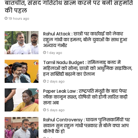
बातचीत, संसद गतिरोध खत्म करने पर बनी सहमति
की पहल
19 hours ago
Rahul Attack : छात्रों पर कार्रवाई को लेकर
राहुल गांधी का हमला, बोले युवाओं के साथ हुआ
अन्याय गंभीर
1 day ago
Tamil Nadu Budget : तमिलनाडु बजट में
महिलाओं को सोना, छात्रों को आधुनिक साइकिल,
हज सब्सिडी बढ़ाने का ऐलान
2 days ago
Paper Leak Law : राष्ट्रपति मंजूरी के बाद पेपर
लीक कानून सख्त, दोषियों को होगी त्वरित कड़ी
सजा अब
5 days ago
Rahul Controversy : घायल पुलिसकर्मियों पर
सवाल सुन राहुल गांधी पत्रकार से बोले क्या आप
बीजेपी के हो