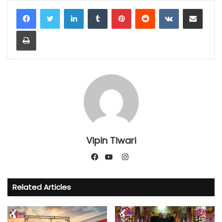
LinkedIn
Tumblr
Pinterest
Reddit
VKontakte
Share via Email
Print
Vipin Tiwari
Instagram
Facebook
YouTube
Related Articles