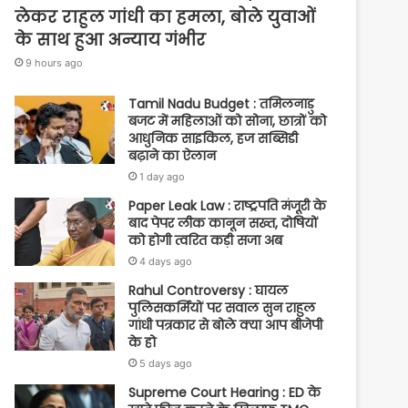
लेकर राहुल गांधी का हमला, बोले युवाओं
के साथ हुआ अन्याय गंभीर
9 hours ago
Tamil Nadu Budget : तमिलनाडु
बजट में महिलाओं को सोना, छात्रों को
आधुनिक साइकिल, हज सब्सिडी
बढ़ाने का ऐलान
1 day ago
Paper Leak Law : राष्ट्रपति मंजूरी के
बाद पेपर लीक कानून सख्त, दोषियों
को होगी त्वरित कड़ी सजा अब
4 days ago
Rahul Controversy : घायल
पुलिसकर्मियों पर सवाल सुन राहुल
गांधी पत्रकार से बोले क्या आप बीजेपी
के हो
5 days ago
Supreme Court Hearing : ED के