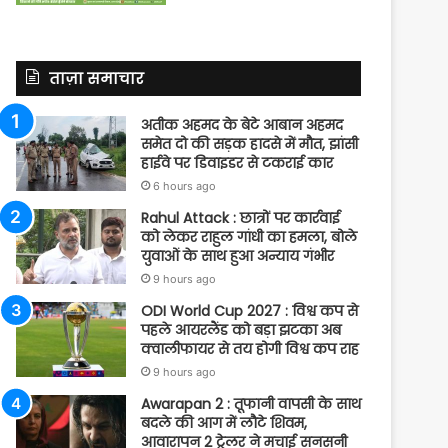
ताज़ा समाचार
अतीक अहमद के बेटे आबान अहमद
समेत दो की सड़क हादसे में मौत, झांसी
हाईवे पर डिवाइडर से टकराई कार
6 hours ago
Rahul Attack : छात्रों पर कार्रवाई
को लेकर राहुल गांधी का हमला, बोले
युवाओं के साथ हुआ अन्याय गंभीर
9 hours ago
ODI World Cup 2027 : विश्व कप से
पहले आयरलैंड को बड़ा झटका अब
क्वालीफायर से तय होगी विश्व कप राह
9 hours ago
Awarapan 2 : तूफानी वापसी के साथ
बदले की आग में लौटे शिवम,
आवारापन 2 ट्रेलर ने मचाई सनसनी