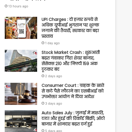
13 hours ago
UPI Charges : दो हजार रुपये से
अधिक यूपीआई भुगतान पर शुल्क
लगाने की तैयारी, सरकार का बड़ा
प्रस्ताव
1 day ago
Stock Market Crash : शुरुआती
बढ़त गंवाकर गिरा शेयर बाजार,
सेंसेक्स 210 और निफ्टी 159 अंक
टूटकर बंद
2 days ago
Consumer Court : ग्राहक के खाते
से कटे पैसे लौटाने का एसबीआई को
उपभोक्ता आयोग ने दिया आदेश
3 days ago
Auto Sales July : जुलाई में मारुति,
टाटा और हुंडई की रिकॉर्ड बिक्री, ऑटो
बाजार में शानदार बढ़त दर्ज हुई
5 days ago