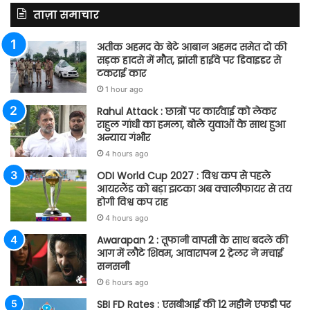
ताज़ा समाचार
अतीक अहमद के बेटे आबान अहमद समेत दो की
सड़क हादसे में मौत, झांसी हाईवे पर डिवाइडर से
टकराई कार
1 hour ago
Rahul Attack : छात्रों पर कार्रवाई को लेकर
राहुल गांधी का हमला, बोले युवाओं के साथ हुआ
अन्याय गंभीर
4 hours ago
ODI World Cup 2027 : विश्व कप से पहले
आयरलैंड को बड़ा झटका अब क्वालीफायर से तय
होगी विश्व कप राह
4 hours ago
Awarapan 2 : तूफानी वापसी के साथ बदले की
आग में लौटे शिवम, आवारापन 2 ट्रेलर ने मचाई
सनसनी
6 hours ago
SBI FD Rates : एसबीआई की 12 महीने एफडी पर