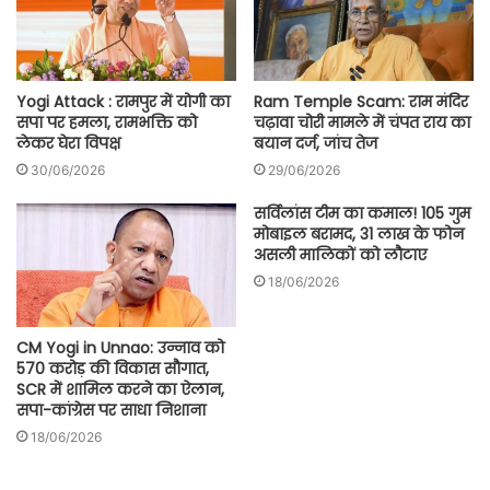
Yogi Attack : रामपुर में योगी का
Ram Temple Scam: राम मंदिर
सपा पर हमला, रामभक्ति को
चढ़ावा चोरी मामले में चंपत राय का
लेकर घेरा विपक्ष
बयान दर्ज, जांच तेज
30/06/2026
29/06/2026
सर्विलांस टीम का कमाल! 105 गुम
मोबाइल बरामद, 31 लाख के फोन
असली मालिकों को लौटाए
18/06/2026
CM Yogi in Unnao: उन्नाव को
570 करोड़ की विकास सौगात,
SCR में शामिल करने का ऐलान,
सपा-कांग्रेस पर साधा निशाना
18/06/2026