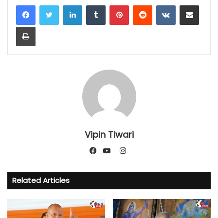
LinkedIn
Tumblr
Pinterest
Reddit
VKontakte
Share via Email
Print
Vipin Tiwari
Instagram
Facebook
YouTube
Related Articles