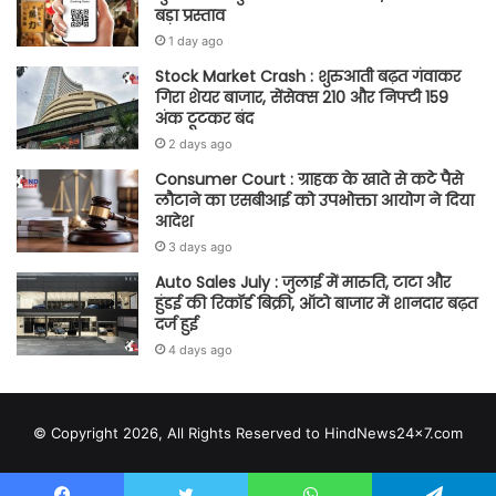
बड़ा प्रस्ताव
1 day ago
Stock Market Crash : शुरुआती बढ़त गंवाकर
गिरा शेयर बाजार, सेंसेक्स 210 और निफ्टी 159
अंक टूटकर बंद
2 days ago
Consumer Court : ग्राहक के खाते से कटे पैसे
लौटाने का एसबीआई को उपभोक्ता आयोग ने दिया
आदेश
3 days ago
Auto Sales July : जुलाई में मारुति, टाटा और
हुंडई की रिकॉर्ड बिक्री, ऑटो बाजार में शानदार बढ़त
दर्ज हुई
4 days ago
© Copyright 2026, All Rights Reserved to HindNews24x7.com