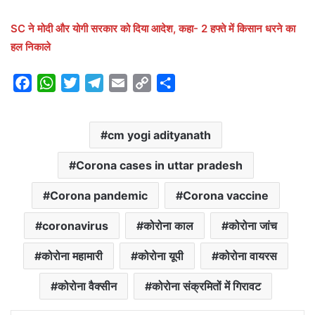
SC ने मोदी और योगी सरकार को दिया आदेश, कहा- 2 हफ्ते में किसान धरने का
हल निकाले
F
W
T
T
E
C
S
a
h
w
e
m
o
h
c
a
i
l
a
p
a
cm yogi adityanath
e
t
t
e
i
y
r
b
s
t
g
l
L
e
Corona cases in uttar pradesh
o
A
e
r
i
o
p
r
a
n
Corona pandemic
Corona vaccine
k
p
m
k
coronavirus
कोरोना काल
कोरोना जांच
कोरोना महामारी
कोरोना यूपी
कोरोना वायरस
कोरोना वैक्सीन
कोरोना संक्रमितों में गिरावट