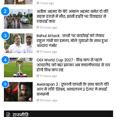
1 hour ago
अतीक अहमद के बेटे आबान अहमद समेत दो की
सड़क हादसे में मौत, झांसी हाईवे पर डिवाइडर से
टकराई कार
14 hours ago
Rahul Attack : छात्रों पर कार्रवाई को लेकर
राहुल गांधी का हमला, बोले युवाओं के साथ हुआ
अन्याय गंभीर
17 hours ago
ODI World Cup 2027 : विश्व कप से पहले
आयरलैंड को बड़ा झटका अब क्वालीफायर से तय
होगी विश्व कप राह
17 hours ago
Awarapan 2 : तूफानी वापसी के साथ बदले की
आग में लौटे शिवम, आवारापन 2 ट्रेलर ने मचाई
सनसनी
19 hours ago
राजनीति