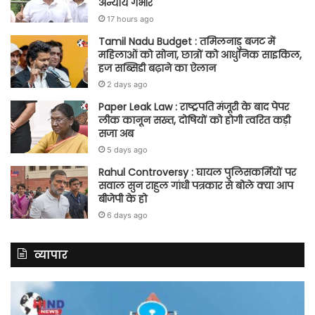
अन्याय गंभीर
17 hours ago
Tamil Nadu Budget : तमिलनाडु बजट में
महिलाओं को सोना, छात्रों को आधुनिक साइकिल,
हज सब्सिडी बढ़ाने का ऐलान
2 days ago
Paper Leak Law : राष्ट्रपति मंजूरी के बाद पेपर
लीक कानून सख्त, दोषियों को होगी त्वरित कड़ी
सजा अब
5 days ago
Rahul Controversy : घायल पुलिसकर्मियों पर
सवाल सुन राहुल गांधी पत्रकार से बोले क्या आप
बीजेपी के हो
6 days ago
व्यापार