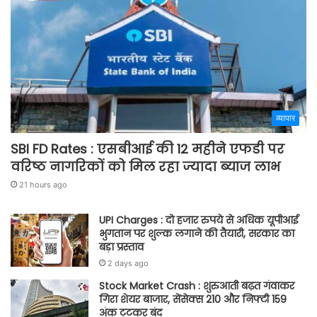
व्यापार
SBI FD Rates : एसबीआई की 12 महीने एफडी पर
वरिष्ठ नागरिकों को मिल रहा ज्यादा ब्याज लाभ
21 hours ago
UPI Charges : दो हजार रुपये से अधिक यूपीआई
भुगतान पर शुल्क लगाने की तैयारी, सरकार का
बड़ा प्रस्ताव
2 days ago
Stock Market Crash : शुरुआती बढ़त गंवाकर
गिरा शेयर बाजार, सेंसेक्स 210 और निफ्टी 159
अंक टूटकर बंद