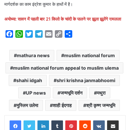
मार्गदर्शक का काम इंद्रेश कुमार के हाथों में है।
अयोध्या: सावन में पहली बार 21 किलो के चांदी के पालने पर झूला झूलेंगे रामलला
F
W
T
T
E
C
S
a
h
w
e
m
o
h
c
a
i
l
a
p
a
mathura news
muslim national forum
e
t
t
e
i
y
r
b
s
t
g
l
L
e
muslim national forum appeal to muslim ulema
o
A
e
r
i
o
p
r
a
n
shahi idgah
shri krishna janmabhoomi
k
p
m
k
UP news
जन्मभूमि दर्शन
मथुरा
मुस्लिम उलेमा
शाही ईदगाह
श्री कृष्ण जन्मभूमि
LinkedIn
Tumblr
Pinterest
Reddit
VKontakte
Share via Email