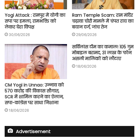
Yogi Attack : रामपुर में योगी का
Ram Temple Scam: राम मंदिर
सपा पर हमला, रामभक्ति को
चढ़ावा चोरी मामले में चंपत राय का
लेकर घेरा विपक्ष
बयान दर्ज, जांच तेज
30/06/2026
29/06/2026
सर्विलांस टीम का कमाल! 105 गुम
मोबाइल बरामद, 31 लाख के फोन
असली मालिकों को लौटाए
18/06/2026
CM Yogi in Unnao: उन्नाव को
570 करोड़ की विकास सौगात,
SCR में शामिल करने का ऐलान,
सपा-कांग्रेस पर साधा निशाना
18/06/2026
Advertisement