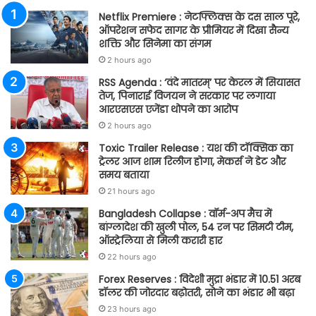
Netflix Premiere : नेटफ्लिक्स के दस साल पूरे,
ऑपरेशन सफेद सागर के प्रीमियर में दिखा सैन्य
शक्ति और सिनेमा का संगम
2 hours ago
RSS Agenda : ‘वंदे मातरम्’ पर केरल में सियासत
तेज, पिनाराई विजयन ने सरकार पर लगाया
आरएसएस एजेंडा थोपने का आरोप
2 hours ago
Toxic Trailer Release : यश की टॉक्सिक का
ट्रेलर आज शाम रिलीज होगा, मेकर्स ने डेट और
समय बताया
21 hours ago
Bangladesh Collapse : वॉर्म-अप मैच में
बांग्लादेश की खुली पोल, 54 रन पर सिमटी टीम,
ऑस्ट्रेलिया से मिली करारी हार
22 hours ago
Forex Reserves : विदेशी मुद्रा भंडार में 10.51 अरब
डॉलर की जोरदार बढ़ोतरी, सोने का भंडार भी बढ़ा
23 hours ago