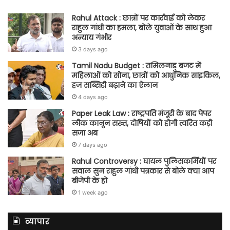
Rahul Attack : छात्रों पर कार्रवाई को लेकर
राहुल गांधी का हमला, बोले युवाओं के साथ हुआ
अन्याय गंभीर
3 days ago
Tamil Nadu Budget : तमिलनाडु बजट में
महिलाओं को सोना, छात्रों को आधुनिक साइकिल,
हज सब्सिडी बढ़ाने का ऐलान
4 days ago
Paper Leak Law : राष्ट्रपति मंजूरी के बाद पेपर
लीक कानून सख्त, दोषियों को होगी त्वरित कड़ी
सजा अब
7 days ago
Rahul Controversy : घायल पुलिसकर्मियों पर
सवाल सुन राहुल गांधी पत्रकार से बोले क्या आप
बीजेपी के हो
1 week ago
व्यापार