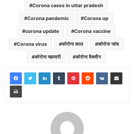
b
s
t
g
l
L
e
Corona cases in uttar pradesh
o
A
e
r
i
o
p
r
a
n
Corona pandemic
Corona up
k
p
m
k
corona update
Corona vaccine
Corona virus
कोरोना काल
कोरोना जांच
कोरोना महामारी
कोरोना वैक्सीन
LinkedIn
Tumblr
Pinterest
Reddit
VKontakte
Share via Email
Print