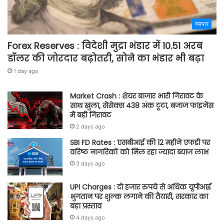
व्यापार
Forex Reserves : विदेशी मुद्रा भंडार में 10.51 अरब
डॉलर की जोरदार बढ़ोतरी, सोने का भंडार भी बढ़ा
1 day ago
Market Crash : शेयर बाजार भारी गिरावट के
साथ खुला, सेंसेक्स 438 अंक टूटा, बजाज फाइनेंस
में बड़ी गिरावट
2 days ago
SBI FD Rates : एसबीआई की 12 महीने एफडी पर
वरिष्ठ नागरिकों को मिल रहा ज्यादा ब्याज लाभ
3 days ago
UPI Charges : दो हजार रुपये से अधिक यूपीआई
भुगतान पर शुल्क लगाने की तैयारी, सरकार का
बड़ा प्रस्ताव
4 days ago