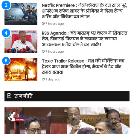
Netflix Premiere : नेटफ्लिक्स के दस साल पूरे,
ऑपरेशन सफेद सागर के प्रीमियर में दिखा सैन्य
शक्ति और सिनेमा का संगम
7 hours ago
RSS Agenda : ‘वंदे मातरम्’ पर केरल में सियासत
तेज, पिनाराई विजयन ने सरकार पर लगाया
आरएसएस एजेंडा थोपने का आरोप
7 hours ago
Toxic Trailer Release : यश की टॉक्सिक का
ट्रेलर आज शाम रिलीज होगा, मेकर्स ने डेट और
समय बताया
1 day ago
राजनीति