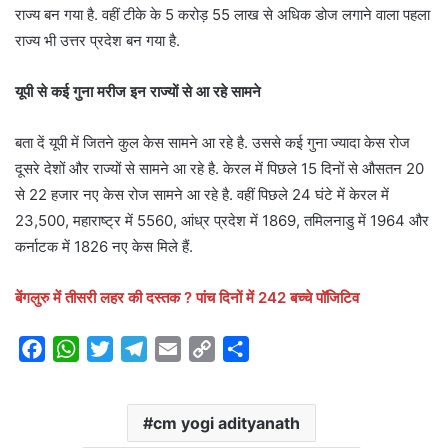
राज्य बन गया है. वहीं टीके के 5 करोड़ 55 लाख से अधिक डोज लगाने वाला पहला
राज्य भी उत्तर प्रदेश बन गया है.
यूपी से कई गुना मरीज इन राज्यों से आ रहे सामने
बता दें यूपी में जितने कुल केस सामने आ रहे है. उससे कई गुना ज्यादा केस रोज
दूसरे देशों और राज्यों से सामने आ रहे है. केरल में पिछले 15 दिनों से औसतन 20
से 22 हजार नए केस रोज सामने आ रहे है. वहीं पिछले 24 घंटे में केरल में
23,500, महाराष्ट्र में 5560, आंध्र प्रदेश में 1869, तमिलनाडु में 1964 और
कर्नाटक में 1826 नए केस मिले हैं.
बेंगलुरु में तीसरी लहर की दस्तक ? पांच दिनों में 242 बच्चे पॉजिटिव
F
W
T
T
E
C
S
a
h
w
e
m
o
h
c
a
i
l
a
p
a
cm yogi adityanath
e
t
t
e
i
y
r