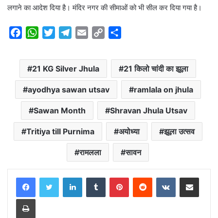
लगाने का आदेश दिया है। मंदिर नगर की सीमाओं को भी सील कर दिया गया है।
F
W
T
T
E
C
S
a
h
w
e
m
o
h
c
a
i
l
a
p
a
21 KG Silver Jhula
21 किलो चांदी का झूला
e
t
t
e
i
y
r
b
s
t
g
l
L
e
ayodhya sawan utsav
ramlala on jhula
o
A
e
r
i
o
p
r
a
n
Sawan Month
Shravan Jhula Utsav
k
p
m
k
Tritiya till Purnima
अयोध्या
झूला उत्सव
रामलला
सावन
LinkedIn
Tumblr
Pinterest
Reddit
VKontakte
Share via Email
Print