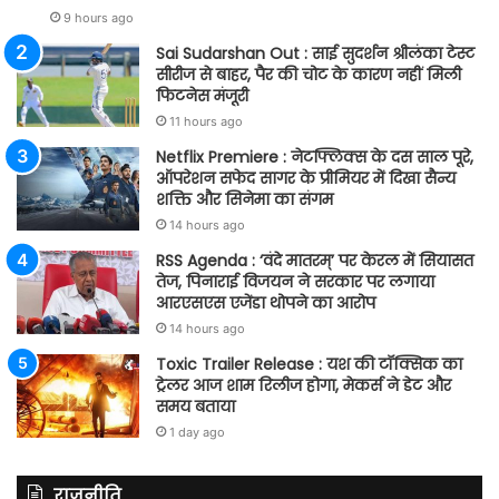
9 hours ago
Sai Sudarshan Out : साई सुदर्शन श्रीलंका टेस्ट
सीरीज से बाहर, पैर की चोट के कारण नहीं मिली
फिटनेस मंजूरी
11 hours ago
Netflix Premiere : नेटफ्लिक्स के दस साल पूरे,
ऑपरेशन सफेद सागर के प्रीमियर में दिखा सैन्य
शक्ति और सिनेमा का संगम
14 hours ago
RSS Agenda : ‘वंदे मातरम्’ पर केरल में सियासत
तेज, पिनाराई विजयन ने सरकार पर लगाया
आरएसएस एजेंडा थोपने का आरोप
14 hours ago
Toxic Trailer Release : यश की टॉक्सिक का
ट्रेलर आज शाम रिलीज होगा, मेकर्स ने डेट और
समय बताया
1 day ago
राजनीति