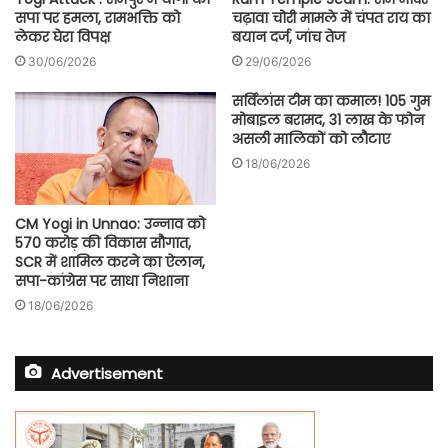
सपा पर हमला, रामभक्ति को
चढ़ावा चोरी मामले में चंपत राय का
लेकर घेरा विपक्ष
बयान दर्ज, जांच तेज
30/06/2026
29/06/2026
सर्विलांस टीम का कमाल! 105 गुम
मोबाइल बरामद, 31 लाख के फोन
असली मालिकों को लौटाए
18/06/2026
CM Yogi in Unnao: उन्नाव को
570 करोड़ की विकास सौगात,
SCR में शामिल करने का ऐलान,
सपा-कांग्रेस पर साधा निशाना
18/06/2026
Advertisement