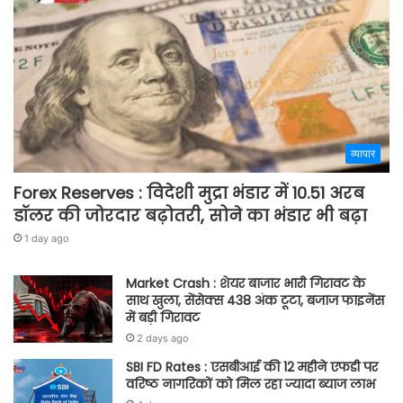
व्यापार
Forex Reserves : विदेशी मुद्रा भंडार में 10.51 अरब
डॉलर की जोरदार बढ़ोतरी, सोने का भंडार भी बढ़ा
1 day ago
Market Crash : शेयर बाजार भारी गिरावट के
साथ खुला, सेंसेक्स 438 अंक टूटा, बजाज फाइनेंस
में बड़ी गिरावट
2 days ago
SBI FD Rates : एसबीआई की 12 महीने एफडी पर
वरिष्ठ नागरिकों को मिल रहा ज्यादा ब्याज लाभ