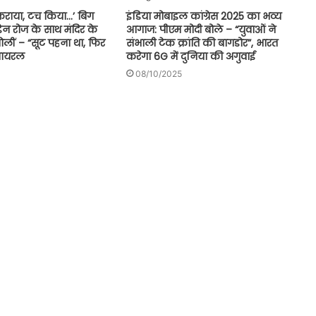
टकराया, टच किया…’ बिग
इंडिया मोबाइल कांग्रेस 2025 का भव्य
िन रोज के साथ मंदिर के
आगाज: पीएम मोदी बोले – “युवाओं ने
बोलीं – “सूट पहना था, फिर
संभाली टेक क्रांति की बागडोर”, भारत
 वायरल
करेगा 6G में दुनिया की अगुवाई
08/10/2025