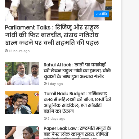
राजनीति
Parliament Talks : रिजिजू और राहुल
गांधी की फिर बातचीत, संसद गतिरोध
खत्म करने पर बनी सहमति की पहल
12 hours ago
Rahul Attack : छात्रों पर कार्रवाई
को लेकर राहुल गांधी का हमला, बोले
युवाओं के साथ हुआ अन्याय गंभीर
1 day ago
Tamil Nadu Budget : तमिलनाडु
बजट में महिलाओं को सोना, छात्रों को
आधुनिक साइकिल, हज सब्सिडी
बढ़ाने का ऐलान
2 days ago
Paper Leak Law : राष्ट्रपति मंजूरी के
बाद पेपर लीक कानून सख्त, दोषियों