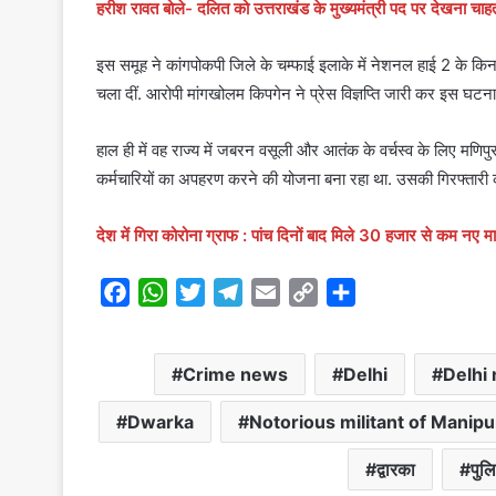
हरीश रावत बोले- दलित को उत्तराखंड के मुख्यमंत्री पद पर देखना चाहता
इस समूह ने कांगपोकपी जिले के चम्फाई इलाके में नेशनल हाई 2 के कि
चला दीं. आरोपी मांगखोलम किपगेन ने प्रेस विज्ञप्ति जारी कर इस घटना क
हाल ही में वह राज्य में जबरन वसूली और आतंक के वर्चस्व के लिए मणिपुर म
कर्मचारियों का अपहरण करने की योजना बना रहा था. उसकी गिरफ्तारी की
देश में गिरा कोरोना ग्राफ : पांच दिनों बाद मिले 30 हजार से कम नए म
F
W
T
T
E
C
S
a
h
w
e
m
o
h
c
a
i
l
a
p
a
Crime news
Delhi
Delhi
e
t
t
e
i
y
r
b
s
t
g
l
L
e
Dwarka
Notorious militant of Manipu
o
A
e
r
i
o
p
r
a
n
द्वारका
पुल
k
p
m
k