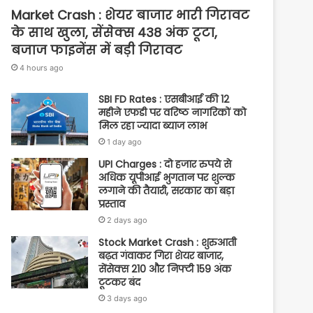
Market Crash : शेयर बाजार भारी गिरावट
के साथ खुला, सेंसेक्स 438 अंक टूटा,
बजाज फाइनेंस में बड़ी गिरावट
4 hours ago
SBI FD Rates : एसबीआई की 12
महीने एफडी पर वरिष्ठ नागरिकों को
मिल रहा ज्यादा ब्याज लाभ
1 day ago
UPI Charges : दो हजार रुपये से
अधिक यूपीआई भुगतान पर शुल्क
लगाने की तैयारी, सरकार का बड़ा
प्रस्ताव
2 days ago
Stock Market Crash : शुरुआती
बढ़त गंवाकर गिरा शेयर बाजार,
सेंसेक्स 210 और निफ्टी 159 अंक
टूटकर बंद
3 days ago