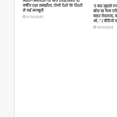
भारत-अमेरिका के बीच ऐतिहासिक 10
वर्षीय रक्षा समझौता, दोनों देशों के रिश्तों
‘3 बार मुझसे 
में नई मजबूती
बॉस 18 फेम एड
बाहर छेड़छाड़, 
31/10/2025
भी…” | वीडियो
15/10/2025