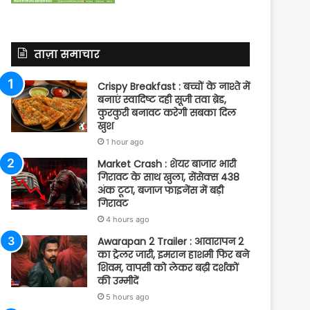
ताज़ा समाचार
Crispy Breakfast : बच्चों के नाश्ते में
बनाएं स्वादिष्ट दही सूजी तवा ब्रेड,
कुरकुरी बनावट करेगी सबका दिल
खुश
1 hour ago
Market Crash : शेयर बाजार भारी
गिरावट के साथ खुला, सेंसेक्स 438
अंक टूटा, बजाज फाइनेंस में बड़ी
गिरावट
4 hours ago
Awarapan 2 Trailer : आवारापन 2
का ट्रेलर जारी, इमरान हाशमी फिर बने
शिवम, वापसी को लेकर बढ़ी दर्शकों
की उम्मीदें
5 hours ago