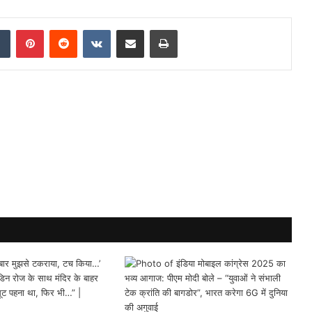
dIn
Tumblr
Pinterest
Reddit
VKontakte
Share via Email
Print