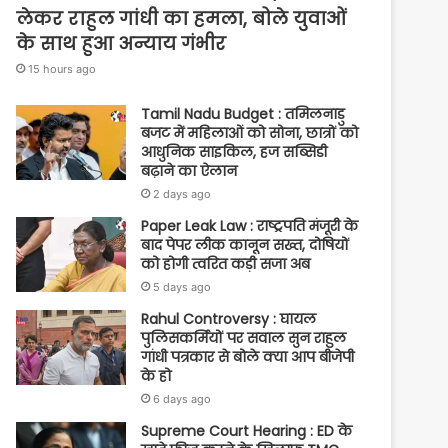
लेकर राहुल गांधी का हमला, बोले युवाओं
के साथ हुआ अन्याय गंभीर
15 hours ago
Tamil Nadu Budget : तमिलनाडु
बजट में महिलाओं को सोना, छात्रों को
आधुनिक साइकिल, हज सब्सिडी
बढ़ाने का ऐलान
2 days ago
Paper Leak Law : राष्ट्रपति मंजूरी के
बाद पेपर लीक कानून सख्त, दोषियों
को होगी त्वरित कड़ी सजा अब
5 days ago
Rahul Controversy : घायल
पुलिसकर्मियों पर सवाल सुन राहुल
गांधी पत्रकार से बोले क्या आप बीजेपी
के हो
6 days ago
Supreme Court Hearing : ED के