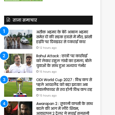
ताज़ा समाचार
अतीक अहमद के बेटे आबान अहमद
समेत दो की सड़क हादसे में मौत, झांसी
हाईवे पर डिवाइडर से टकराई कार
12 hours ago
Rahul Attack : छात्रों पर कार्रवाई
को लेकर राहुल गांधी का हमला, बोले
युवाओं के साथ हुआ अन्याय गंभीर
15 hours ago
ODI World Cup 2027 : विश्व कप से
पहले आयरलैंड को बड़ा झटका अब
क्वालीफायर से तय होगी विश्व कप राह
15 hours ago
Awarapan 2 : तूफानी वापसी के साथ
बदले की आग में लौटे शिवम,
आवारापन 2 ट्रेलर ने मचाई सनसनी