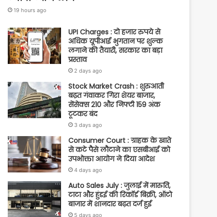
19 hours ago
UPI Charges : दो हजार रुपये से
अधिक यूपीआई भुगतान पर शुल्क
लगाने की तैयारी, सरकार का बड़ा
प्रस्ताव
2 days ago
Stock Market Crash : शुरुआती
बढ़त गंवाकर गिरा शेयर बाजार,
सेंसेक्स 210 और निफ्टी 159 अंक
टूटकर बंद
3 days ago
Consumer Court : ग्राहक के खाते
से कटे पैसे लौटाने का एसबीआई को
उपभोक्ता आयोग ने दिया आदेश
4 days ago
Auto Sales July : जुलाई में मारुति,
टाटा और हुंडई की रिकॉर्ड बिक्री, ऑटो
बाजार में शानदार बढ़त दर्ज हुई
5 days ago