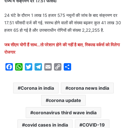
राज्य में संक्रमण दर 17.51 फीसदी
24 घंटे के दौरान 1 लाख 15 हजार 575 नमूनों की जांच के बाद संक्रमण दर
17.51 फीसदी दर्ज की गई. स्वस्थ होने वालों की संख्या बढ़कर कुल 41 लाख 30
हजार 65 हो गई है और उपचाराधीन रोगियों की संख्या 2,22,255 है.
जब सीएम योगी हैं साथ…तो परेशान होने की नहीं है बात, स्किल्ड वर्कर्स को मिलेगा
रोजगार
F
W
T
T
E
C
S
a
h
w
e
m
o
h
c
a
i
l
a
p
a
Corona in india
corona news india
e
t
t
e
i
y
r
b
s
t
g
l
L
e
corona update
o
A
e
r
i
o
p
r
a
n
coronavirus third wave india
k
p
m
k
covid cases in india
COVID-19