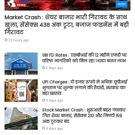
व्यापार
Market Crash : शेयर बाजार भारी गिरावट के साथ
खुला, सेंसेक्स 438 अंक टूटा, बजाज फाइनेंस में बड़ी
गिरावट
22 hours ago
SBI FD Rates : एसबीआई की 12 महीने एफडी पर
वरिष्ठ नागरिकों को मिल रहा ज्यादा ब्याज लाभ
2 days ago
UPI Charges : दो हजार रुपये से अधिक यूपीआई
भुगतान पर शुल्क लगाने की तैयारी, सरकार का
बड़ा प्रस्ताव
3 days ago
Stock Market Crash : शुरुआती बढ़त गंवाकर
गिरा शेयर बाजार, सेंसेक्स 210 और निफ्टी 159
अंक टूटकर बंद
4 days ago