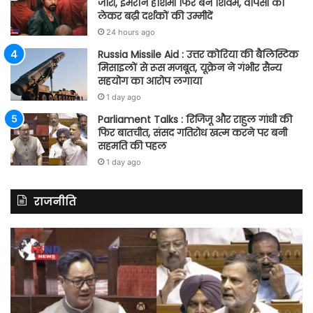
जारी, इमरान हाशमी फिर बने शिवम, वापसी को
लेकर बढ़ी दर्शकों की उम्मीदें
24 hours ago
Russia Missile Aid : उत्तर कोरिया की बैलिस्टिक
मिसाइलों से रूस मजबूत, यूक्रेन ने गंभीर सैन्य
सहयोग का आरोप लगाया
1 day ago
Parliament Talks : रिजिजू और राहुल गांधी की
फिर बातचीत, संसद गतिरोध खत्म करने पर बनी
सहमति की पहल
1 day ago
राजनीति