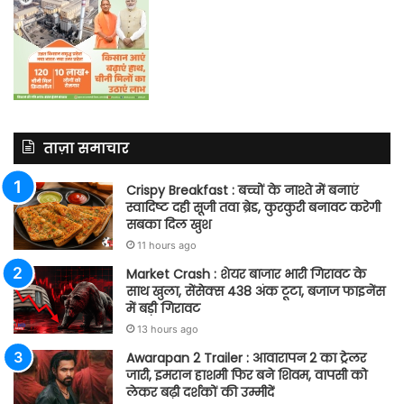
ताज़ा समाचार
Crispy Breakfast : बच्चों के नाश्ते में बनाएं
स्वादिष्ट दही सूजी तवा ब्रेड, कुरकुरी बनावट करेगी
सबका दिल खुश
11 hours ago
Market Crash : शेयर बाजार भारी गिरावट के
साथ खुला, सेंसेक्स 438 अंक टूटा, बजाज फाइनेंस
में बड़ी गिरावट
13 hours ago
Awarapan 2 Trailer : आवारापन 2 का ट्रेलर
जारी, इमरान हाशमी फिर बने शिवम, वापसी को
लेकर बढ़ी दर्शकों की उम्मीदें