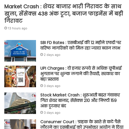
Market Crash : शेयर बाजार भारी गिरावट के साथ
खुला, सेंसेक्स 438 अंक टूटा, बजाज फाइनेंस में बड़ी
गिरावट
13 hours ago
SBI FD Rates : एसबीआई की 12 महीने एफडी पर
वरिष्ठ नागरिकों को मिल रहा ज्यादा ब्याज लाभ
2 days ago
UPI Charges : दो हजार रुपये से अधिक यूपीआई
भुगतान पर शुल्क लगाने की तैयारी, सरकार का
बड़ा प्रस्ताव
3 days ago
Stock Market Crash : शुरुआती बढ़त गंवाकर
गिरा शेयर बाजार, सेंसेक्स 210 और निफ्टी 159
अंक टूटकर बंद
3 days ago
Consumer Court : ग्राहक के खाते से कटे पैसे
लौटाने का एसबीआई को उपभोक्ता आयोग ने दिया