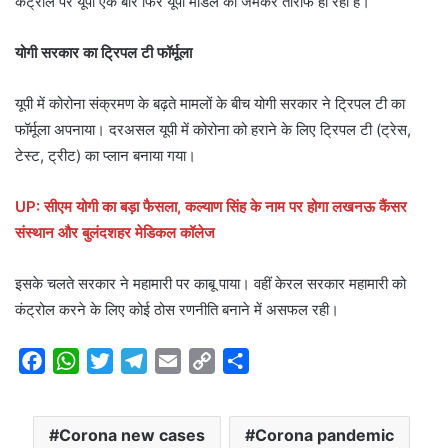
कंट्रोल पर यूपी एक बार फ‍िर यूपी मॉडल की जमकर तारीफ हो रही है।
योगी सरकार का ट्रिपल टी फॉर्मूला
यूपी में कोरोना संक्रमण के बढ़ते मामलों के बीच योगी सरकार ने ट्र‍िपल टी का
फॉर्मूला अपनाया। दरअसल यूपी में कोरोना को हराने के लिए ट्रिपल टी (ट्रेस,
टेस्ट, ट्रीट) का प्‍लान बनाया गया।
UP: सीएम योगी का बड़ा फैसला, कल्याण सिंह के नाम पर होगा लखनऊ कैंसर
संस्थान और बुलंदशहर मेडिकल कॉलेज
इसके चलते सरकार ने महामारी पर काबू पाया। वहीं केरल सरकार महामारी को
कंट्रोल करने के ल‍िए कोई ठोस रणनीत‍ि बनाने में असफल रही।
F
W
T
T
E
C
S
a
h
w
e
m
o
h
c
a
i
l
a
p
a
Corona new cases
Corona pandemic
e
t
t
e
i
y
r