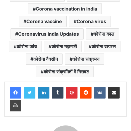
b
s
t
g
l
L
e
Corona vaccination in india
o
A
e
r
i
o
p
r
a
n
Corona vaccine
Corona virus
k
p
m
k
Coronavirus India Updates
कोरोना काल
कोरोना जांच
कोरोना महामारी
कोरोना वायरस
कोरोना वैक्सीन
कोरोना संक्रमण
कोरोना संक्रमितों में गिरावट
LinkedIn
Tumblr
Pinterest
Reddit
VKontakte
Share via Email
Print