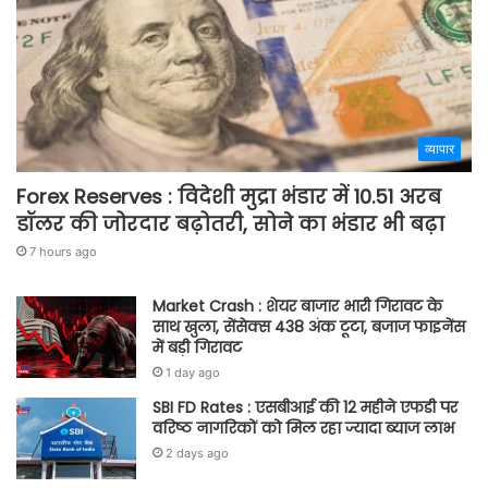
व्यापार
Forex Reserves : विदेशी मुद्रा भंडार में 10.51 अरब
डॉलर की जोरदार बढ़ोतरी, सोने का भंडार भी बढ़ा
7 hours ago
Market Crash : शेयर बाजार भारी गिरावट के
साथ खुला, सेंसेक्स 438 अंक टूटा, बजाज फाइनेंस
में बड़ी गिरावट
1 day ago
SBI FD Rates : एसबीआई की 12 महीने एफडी पर
वरिष्ठ नागरिकों को मिल रहा ज्यादा ब्याज लाभ
2 days ago