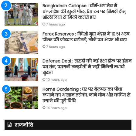
Bangladesh Collapse : वॉर्म-अप मैच में
बांग्लादेश की खुली पोल, 54 रन पर सिमटी टीम,
ऑस्ट्रेलिया से मिली करारी हार
7 hours ago
Forex Reserves : विदेशी मुद्रा भंडार में 10.51 अरब
डॉलर की जोरदार बढ़ोतरी, सोने का भंडार भी बढ़ा
7 hours ago
Defense Deal : सऊदी की नई रक्षा डील पर ईरान
का तंज, कागजी समझौतों से नहीं मिलेगी स्थायी
सुरक्षा
10 hours ago
Home Gardening : घर पर बेलपत्र का पौधा
लगाने का आसान तरीका, जानें बीज और कटिंग से
उगाने की पूरी विधि
14 hours ago
राजनीति