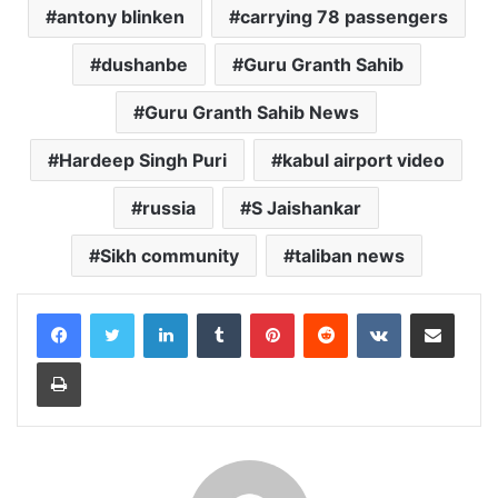
o
p
r
a
n
antony blinken
carrying 78 passengers
k
p
m
k
dushanbe
Guru Granth Sahib
Guru Granth Sahib News
Hardeep Singh Puri
kabul airport video
russia
S Jaishankar
Sikh community
taliban news
LinkedIn
Tumblr
Pinterest
Reddit
VKontakte
Share via Email
Print