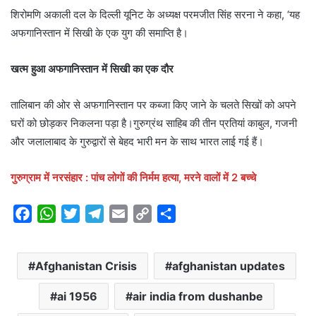
शिरोमणि अकाली दल के दिल्ली यूनिट के अध्यक्ष परमजीत सिंह सरना ने कहा, ‘यह
अफगानिस्तान में सिखी के एक युग की समाप्ति है।
खत्म हुआ अफगानिस्तान में सिखी का एक दौर
तालिबान की ओर से अफगानिस्तान पर कब्जा किए जाने के चलते सिखों को अपने
घरों को छोड़कर निकलना पड़ा है।गुरुग्रंथ साहिब की तीन प्रतियां काबुल, गजनी
और जलालाबाद के गुरुद्वारों से बेहद भारी मन के साथ भारत लाई गई हैं।
गुरुग्राम में नरसंहार : पांच लोगों की निर्मम हत्या, मरने वालों में 2 बच्चे
F
W
T
T
E
C
S
a
h
w
e
m
o
h
c
a
i
l
a
p
a
Afghanistan Crisis
afghanistan updates
e
t
t
e
i
y
r
b
s
t
g
l
L
e
ai 1956
air india from dushanbe
o
A
e
r
i