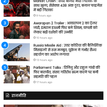
Market Crash : शेयर बाजार भारी गिरावट के
साथ खुला, सेंसेक्स 438 अंक टूटा, बजाज फाइनेंस
में बड़ी गिरावट
9 hours ago
Awarapan 2 Trailer : आवारापन 2 का ट्रेलर
जारी, इमरान हाशमी फिर बने शिवम, वापसी को
लेकर बढ़ी दर्शकों की उम्मीदें
10 hours ago
Russia Missile Aid : उत्तर कोरिया की बैलिस्टिक
मिसाइलों से रूस मजबूत, यूक्रेन ने गंभीर सैन्य
सहयोग का आरोप लगाया
13 hours ago
Parliament Talks : रिजिजू और राहुल गांधी की
फिर बातचीत, संसद गतिरोध खत्म करने पर बनी
सहमति की पहल
17 hours ago
राजनीति