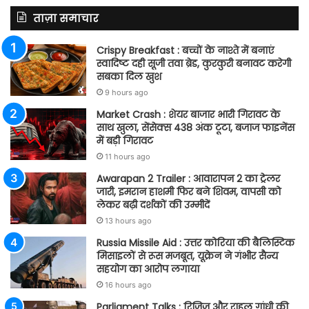
ताज़ा समाचार
Crispy Breakfast : बच्चों के नाश्ते में बनाएं
स्वादिष्ट दही सूजी तवा ब्रेड, कुरकुरी बनावट करेगी
सबका दिल खुश
9 hours ago
Market Crash : शेयर बाजार भारी गिरावट के
साथ खुला, सेंसेक्स 438 अंक टूटा, बजाज फाइनेंस
में बड़ी गिरावट
11 hours ago
Awarapan 2 Trailer : आवारापन 2 का ट्रेलर
जारी, इमरान हाशमी फिर बने शिवम, वापसी को
लेकर बढ़ी दर्शकों की उम्मीदें
13 hours ago
Russia Missile Aid : उत्तर कोरिया की बैलिस्टिक
मिसाइलों से रूस मजबूत, यूक्रेन ने गंभीर सैन्य
सहयोग का आरोप लगाया
16 hours ago
Parliament Talks : रिजिजू और राहुल गांधी की