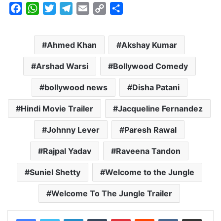
F
W
T
T
E
C
S
a
h
w
e
m
o
h
c
a
i
l
a
p
a
Ahmed Khan
Akshay Kumar
e
t
t
e
i
y
r
b
s
t
g
l
L
e
Arshad Warsi
Bollywood Comedy
o
A
e
r
i
o
p
r
a
n
bollywood news
Disha Patani
k
p
m
k
Hindi Movie Trailer
Jacqueline Fernandez
Johnny Lever
Paresh Rawal
Rajpal Yadav
Raveena Tandon
Suniel Shetty
Welcome to the Jungle
Welcome To The Jungle Trailer
LinkedIn
Tumblr
Pinterest
Reddit
VKontakte
Share via Email