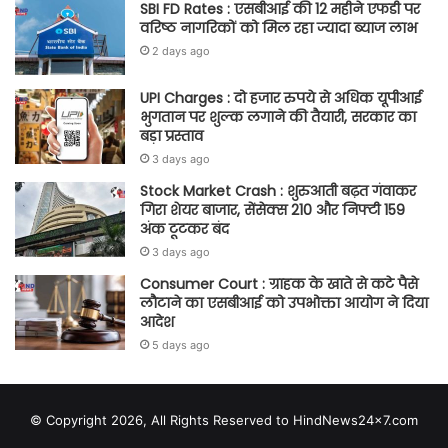
SBI FD Rates : एसबीआई की 12 महीने एफडी पर
वरिष्ठ नागरिकों को मिल रहा ज्यादा ब्याज लाभ
2 days ago
UPI Charges : दो हजार रुपये से अधिक यूपीआई
भुगतान पर शुल्क लगाने की तैयारी, सरकार का
बड़ा प्रस्ताव
3 days ago
Stock Market Crash : शुरुआती बढ़त गंवाकर
गिरा शेयर बाजार, सेंसेक्स 210 और निफ्टी 159
अंक टूटकर बंद
3 days ago
Consumer Court : ग्राहक के खाते से कटे पैसे
लौटाने का एसबीआई को उपभोक्ता आयोग ने दिया
आदेश
5 days ago
© Copyright 2026, All Rights Reserved to HindNews24x7.com