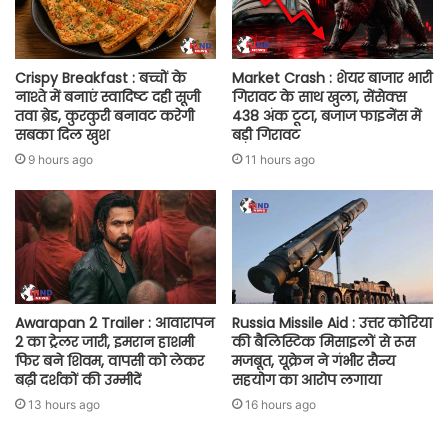
Crispy Breakfast : बच्चों के
Market Crash : शेयर बाजार भारी
नाश्ते में बनाएं स्वादिष्ट दही सूजी
गिरावट के साथ खुला, सेंसेक्स
तवा ब्रेड, कुरकुरी बनावट करेगी
438 अंक टूटा, बजाज फाइनेंस में
सबका दिल खुश
बड़ी गिरावट
9 hours ago
11 hours ago
Awarapan 2 Trailer : आवारापन
Russia Missile Aid : उत्तर कोरिया
2 का ट्रेलर जारी, इमरान हाशमी
की बैलिस्टिक मिसाइलों से रूस
फिर बने शिवम, वापसी को लेकर
मजबूत, यूक्रेन ने गंभीर सैन्य
बढ़ी दर्शकों की उम्मीदें
सहयोग का आरोप लगाया
13 hours ago
16 hours ago