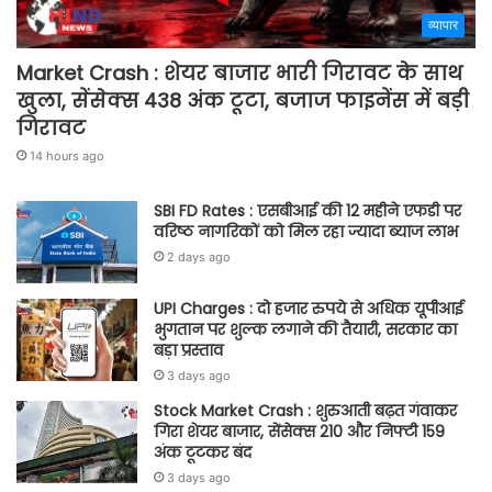
व्यापार
Market Crash : शेयर बाजार भारी गिरावट के साथ
खुला, सेंसेक्स 438 अंक टूटा, बजाज फाइनेंस में बड़ी
गिरावट
14 hours ago
SBI FD Rates : एसबीआई की 12 महीने एफडी पर
वरिष्ठ नागरिकों को मिल रहा ज्यादा ब्याज लाभ
2 days ago
UPI Charges : दो हजार रुपये से अधिक यूपीआई
भुगतान पर शुल्क लगाने की तैयारी, सरकार का
बड़ा प्रस्ताव
3 days ago
Stock Market Crash : शुरुआती बढ़त गंवाकर
गिरा शेयर बाजार, सेंसेक्स 210 और निफ्टी 159
अंक टूटकर बंद
3 days ago