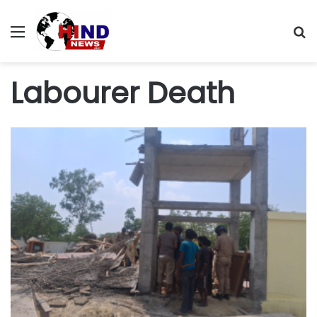
Menu
S
fo
Labourer Death