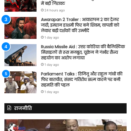
में बड़ी गिरावट
24 hours ago
Awarapan 2 Trailer : आवारापन 2 का ट्रेलर
जारी, इमरान हाशमी फिर बने शिवम, वापसी को
लेकर बढ़ी दर्शकों की उम्मीदें
1 day ago
Russia Missile Aid : उत्तर कोरिया की बैलिस्टिक
मिसाइलों से रूस मजबूत, यूक्रेन ने गंभीर सैन्य
सहयोग का आरोप लगाया
1 day ago
Parliament Talks : रिजिजू और राहुल गांधी की
फिर बातचीत, संसद गतिरोध खत्म करने पर बनी
सहमति की पहल
1 day ago
राजनीति