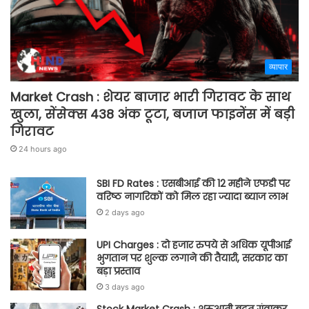
व्यापार
Market Crash : शेयर बाजार भारी गिरावट के साथ
खुला, सेंसेक्स 438 अंक टूटा, बजाज फाइनेंस में बड़ी
गिरावट
24 hours ago
SBI FD Rates : एसबीआई की 12 महीने एफडी पर
वरिष्ठ नागरिकों को मिल रहा ज्यादा ब्याज लाभ
2 days ago
UPI Charges : दो हजार रुपये से अधिक यूपीआई
भुगतान पर शुल्क लगाने की तैयारी, सरकार का
बड़ा प्रस्ताव
3 days ago
Stock Market Crash : शुरुआती बढ़त गंवाकर