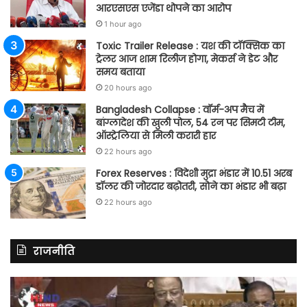
आरएसएस एजेंडा थोपने का आरोप
1 hour ago
Toxic Trailer Release : यश की टॉक्सिक का
ट्रेलर आज शाम रिलीज होगा, मेकर्स ने डेट और
समय बताया
20 hours ago
Bangladesh Collapse : वॉर्म-अप मैच में
बांग्लादेश की खुली पोल, 54 रन पर सिमटी टीम,
ऑस्ट्रेलिया से मिली करारी हार
22 hours ago
Forex Reserves : विदेशी मुद्रा भंडार में 10.51 अरब
डॉलर की जोरदार बढ़ोतरी, सोने का भंडार भी बढ़ा
22 hours ago
राजनीति