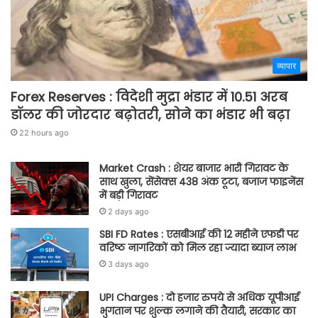
व्यापार
Forex Reserves : विदेशी मुद्रा भंडार में 10.51 अरब
डॉलर की जोरदार बढ़ोतरी, सोने का भंडार भी बढ़ा
22 hours ago
Market Crash : शेयर बाजार भारी गिरावट के
साथ खुला, सेंसेक्स 438 अंक टूटा, बजाज फाइनेंस
में बड़ी गिरावट
2 days ago
SBI FD Rates : एसबीआई की 12 महीने एफडी पर
वरिष्ठ नागरिकों को मिल रहा ज्यादा ब्याज लाभ
3 days ago
UPI Charges : दो हजार रुपये से अधिक यूपीआई
भुगतान पर शुल्क लगाने की तैयारी, सरकार का