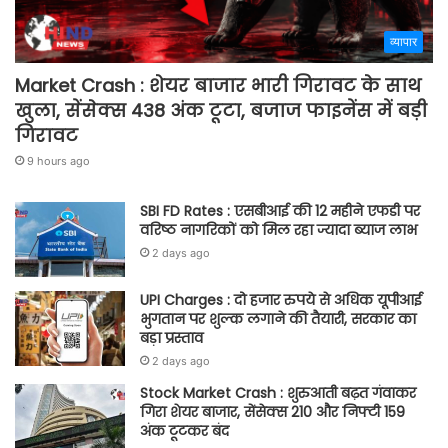
व्यापार
Market Crash : शेयर बाजार भारी गिरावट के साथ
खुला, सेंसेक्स 438 अंक टूटा, बजाज फाइनेंस में बड़ी
गिरावट
9 hours ago
SBI FD Rates : एसबीआई की 12 महीने एफडी पर
वरिष्ठ नागरिकों को मिल रहा ज्यादा ब्याज लाभ
2 days ago
UPI Charges : दो हजार रुपये से अधिक यूपीआई
भुगतान पर शुल्क लगाने की तैयारी, सरकार का
बड़ा प्रस्ताव
2 days ago
Stock Market Crash : शुरुआती बढ़त गंवाकर
गिरा शेयर बाजार, सेंसेक्स 210 और निफ्टी 159
अंक टूटकर बंद