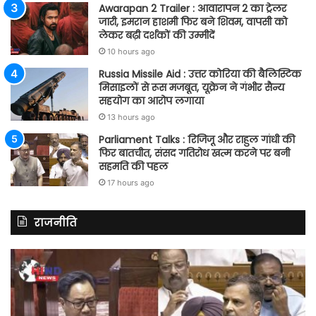
Awarapan 2 Trailer : आवारापन 2 का ट्रेलर
जारी, इमरान हाशमी फिर बने शिवम, वापसी को
लेकर बढ़ी दर्शकों की उम्मीदें
10 hours ago
Russia Missile Aid : उत्तर कोरिया की बैलिस्टिक
मिसाइलों से रूस मजबूत, यूक्रेन ने गंभीर सैन्य
सहयोग का आरोप लगाया
13 hours ago
Parliament Talks : रिजिजू और राहुल गांधी की
फिर बातचीत, संसद गतिरोध खत्म करने पर बनी
सहमति की पहल
17 hours ago
राजनीति