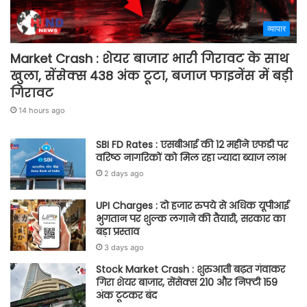
व्यापार
Market Crash : शेयर बाजार भारी गिरावट के साथ
खुला, सेंसेक्स 438 अंक टूटा, बजाज फाइनेंस में बड़ी
गिरावट
14 hours ago
SBI FD Rates : एसबीआई की 12 महीने एफडी पर
वरिष्ठ नागरिकों को मिल रहा ज्यादा ब्याज लाभ
2 days ago
UPI Charges : दो हजार रुपये से अधिक यूपीआई
भुगतान पर शुल्क लगाने की तैयारी, सरकार का
बड़ा प्रस्ताव
3 days ago
Stock Market Crash : शुरुआती बढ़त गंवाकर
गिरा शेयर बाजार, सेंसेक्स 210 और निफ्टी 159
अंक टूटकर बंद