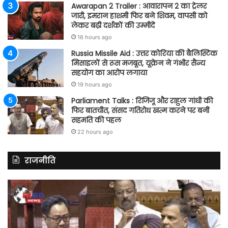
Awarapan 2 Trailer : आवारापन 2 का ट्रेलर
जारी, इमरान हाशमी फिर बने शिवम, वापसी को
लेकर बढ़ी दर्शकों की उम्मीदें
16 hours ago
Russia Missile Aid : उत्तर कोरिया की बैलिस्टिक
मिसाइलों से रूस मजबूत, यूक्रेन ने गंभीर सैन्य
सहयोग का आरोप लगाया
19 hours ago
Parliament Talks : रिजिजू और राहुल गांधी की
फिर बातचीत, संसद गतिरोध खत्म करने पर बनी
सहमति की पहल
22 hours ago
राजनीति