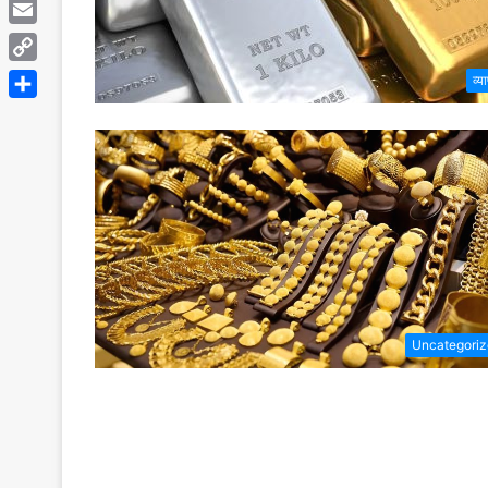
Telegram
Email
Copy
व्य
Link
Share
Uncategori