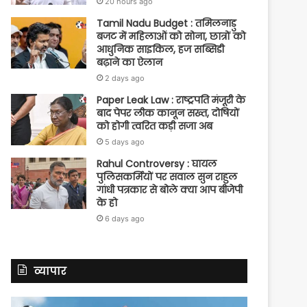
20 hours ago
Tamil Nadu Budget : तमिलनाडु
बजट में महिलाओं को सोना, छात्रों को
आधुनिक साइकिल, हज सब्सिडी
बढ़ाने का ऐलान
2 days ago
Paper Leak Law : राष्ट्रपति मंजूरी के
बाद पेपर लीक कानून सख्त, दोषियों
को होगी त्वरित कड़ी सजा अब
5 days ago
Rahul Controversy : घायल
पुलिसकर्मियों पर सवाल सुन राहुल
गांधी पत्रकार से बोले क्या आप बीजेपी
के हो
6 days ago
व्यापार