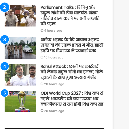
Parliament Talks : रिजिजू और
राहुल गांधी की फिर बातचीत, संसद
गतिरोध खत्म करने पर बनी सहमति
की पहल
4 hours ago
अतीक अहमद के बेटे आबान अहमद
समेत दो की सड़क हादसे में मौत, झांसी
हाईवे पर डिवाइडर से टकराई कार
16 hours ago
Rahul Attack : छात्रों पर कार्रवाई
को लेकर राहुल गांधी का हमला, बोले
युवाओं के साथ हुआ अन्याय गंभीर
20 hours ago
ODI World Cup 2027 : विश्व कप से
पहले आयरलैंड को बड़ा झटका अब
क्वालीफायर से तय होगी विश्व कप राह
20 hours ago