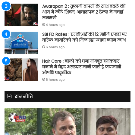
Awarapan 2 : तूफानी वापसी के साथ बदले की
आग में लौटे शिवम, आवारापन 2 ट्रेलर ने मचाई
सनसनी
4 hours ago
SBI FD Rates : एसबीआई की 12 महीने एफडी पर
वरिष्ठ नागरिकों को मिल रहा ज्यादा ब्याज लाभ
6 hours ago
Hair Care : बालों को घना मजबूत चमकदार
बनाने में बेहद असरदार मानी जाती है जटामांसी
औषधि प्राकृतिक
6 hours ago
राजनीति