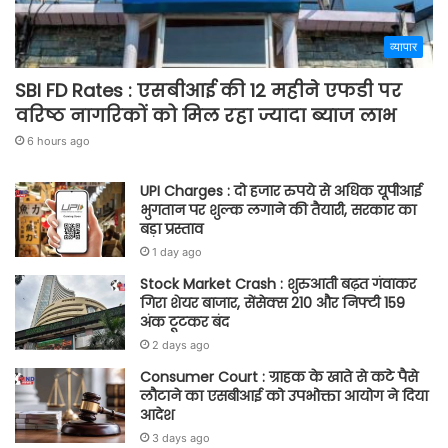
व्यापार
SBI FD Rates : एसबीआई की 12 महीने एफडी पर
वरिष्ठ नागरिकों को मिल रहा ज्यादा ब्याज लाभ
6 hours ago
UPI Charges : दो हजार रुपये से अधिक यूपीआई
भुगतान पर शुल्क लगाने की तैयारी, सरकार का
बड़ा प्रस्ताव
1 day ago
Stock Market Crash : शुरुआती बढ़त गंवाकर
गिरा शेयर बाजार, सेंसेक्स 210 और निफ्टी 159
अंक टूटकर बंद
2 days ago
Consumer Court : ग्राहक के खाते से कटे पैसे
लौटाने का एसबीआई को उपभोक्ता आयोग ने दिया
आदेश
3 days ago