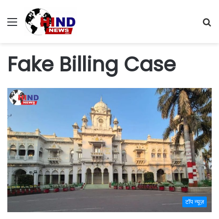
Menu
S
fo
Fake Billing Case
टॉप न्यूज़