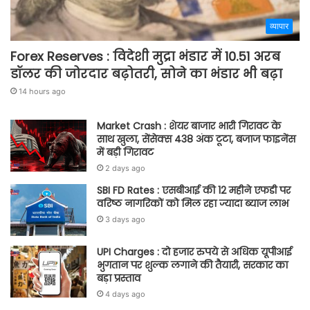
व्यापार
Forex Reserves : विदेशी मुद्रा भंडार में 10.51 अरब
डॉलर की जोरदार बढ़ोतरी, सोने का भंडार भी बढ़ा
14 hours ago
Market Crash : शेयर बाजार भारी गिरावट के
साथ खुला, सेंसेक्स 438 अंक टूटा, बजाज फाइनेंस
में बड़ी गिरावट
2 days ago
SBI FD Rates : एसबीआई की 12 महीने एफडी पर
वरिष्ठ नागरिकों को मिल रहा ज्यादा ब्याज लाभ
3 days ago
UPI Charges : दो हजार रुपये से अधिक यूपीआई
भुगतान पर शुल्क लगाने की तैयारी, सरकार का
बड़ा प्रस्ताव
4 days ago