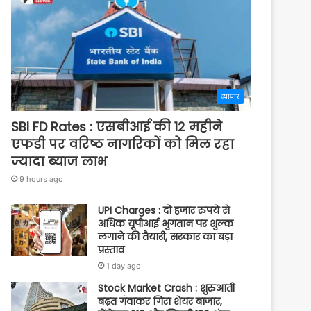
व्यापार
SBI FD Rates : एसबीआई की 12 महीने
एफडी पर वरिष्ठ नागरिकों को मिल रहा
ज्यादा ब्याज लाभ
9 hours ago
UPI Charges : दो हजार रुपये से
अधिक यूपीआई भुगतान पर शुल्क
लगाने की तैयारी, सरकार का बड़ा
प्रस्ताव
1 day ago
Stock Market Crash : शुरुआती
बढ़त गंवाकर गिरा शेयर बाजार,