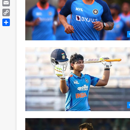
Telegram
Email
Copy
Link
Share