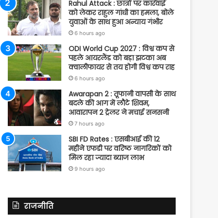
Rahul Attack : छात्रों पर कार्रवाई
को लेकर राहुल गांधी का हमला, बोले
युवाओं के साथ हुआ अन्याय गंभीर
6 hours ago
ODI World Cup 2027 : विश्व कप से
पहले आयरलैंड को बड़ा झटका अब
क्वालीफायर से तय होगी विश्व कप राह
6 hours ago
Awarapan 2 : तूफानी वापसी के साथ
बदले की आग में लौटे शिवम,
आवारापन 2 ट्रेलर ने मचाई सनसनी
7 hours ago
SBI FD Rates : एसबीआई की 12
महीने एफडी पर वरिष्ठ नागरिकों को
मिल रहा ज्यादा ब्याज लाभ
9 hours ago
राजनीति