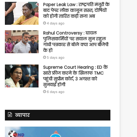
Paper Leak Law : राष्ट्रपति मंजूरी के
बाद पेपर लीक कानून सख्त, दोषियों
को होगी त्वरित कड़ी सजा अब
4 days ago
Rahul Controversy : घायल
पुलिसकर्मियों पर सवाल सुन राहुल
गांधी पत्रकार से बोले क्या आप बीजेपी
के हो
5 days ago
Supreme Court Hearing : ED के
खाते फ्रीज करने के खिलाफ TMC
पहुंची सुप्रीम कोर्ट, 3 अगस्त को
सुनवाई होगी
6 days ago
व्यापार