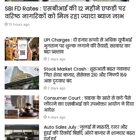
SBI FD Rates : एसबीआई की 12 महीने एफडी पर
वरिष्ठ नागरिकों को मिल रहा ज्यादा ब्याज लाभ
15 hours ago
UPI Charges : दो हजार रुपये से अधिक यूपीआई
भुगतान पर शुल्क लगाने की तैयारी, सरकार का
बड़ा प्रस्ताव
2 days ago
Stock Market Crash : शुरुआती बढ़त गंवाकर
गिरा शेयर बाजार, सेंसेक्स 210 और निफ्टी 159
अंक टूटकर बंद
2 days ago
Consumer Court : ग्राहक के खाते से कटे पैसे
लौटाने का एसबीआई को उपभोक्ता आयोग ने दिया
आदेश
4 days ago
Auto Sales July : जुलाई में मारुति, टाटा और
हुंडई की रिकॉर्ड बिक्री, ऑटो बाजार में शानदार बढ़त
दर्ज हुई