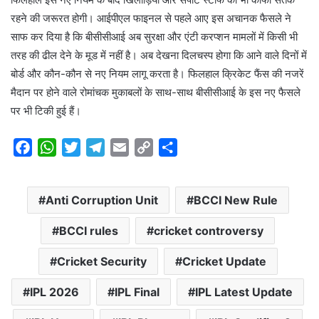
रहने की जरूरत होगी। आईपीएल फाइनल से पहले आए इस अचानक फैसले ने
साफ कर दिया है कि बीसीसीआई अब सुरक्षा और एंटी करप्शन मामलों में किसी भी
तरह की ढील देने के मूड में नहीं है। अब देखना दिलचस्प होगा कि आने वाले दिनों में
बोर्ड और कौन-कौन से नए नियम लागू करता है। फिलहाल क्रिकेट फैंस की नजरें
मैदान पर होने वाले रोमांचक मुकाबलों के साथ-साथ बीसीसीआई के इस नए फैसले
पर भी टिकी हुई हैं।
F
W
T
T
E
C
S
a
h
w
e
m
o
h
c
a
i
l
a
p
a
Anti Corruption Unit
BCCI New Rule
e
t
t
e
i
y
r
b
s
t
g
l
L
e
BCCI rules
cricket controversy
o
A
e
r
i
o
p
r
a
n
Cricket Security
Cricket Update
k
p
m
k
IPL 2026
IPL Final
IPL Latest Update