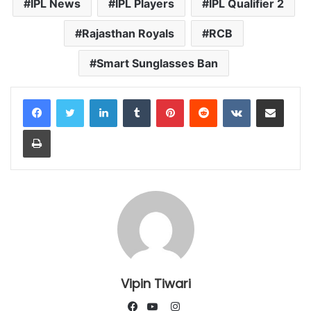
IPL News
IPL Players
IPL Qualifier 2
Rajasthan Royals
RCB
Smart Sunglasses Ban
LinkedIn
Tumblr
Pinterest
Reddit
VKontakte
Share via Email
Print
Vipin Tiwari
Instagram