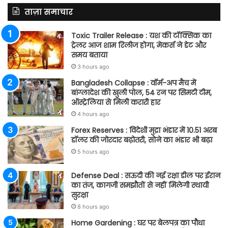
ताज़ा समाचार
Toxic Trailer Release : यश की टॉक्सिक का
ट्रेलर आज शाम रिलीज होगा, मेकर्स ने डेट और
समय बताया
3 hours ago
Bangladesh Collapse : वॉर्म-अप मैच में
बांग्लादेश की खुली पोल, 54 रन पर सिमटी टीम,
ऑस्ट्रेलिया से मिली करारी हार
4 hours ago
Forex Reserves : विदेशी मुद्रा भंडार में 10.51 अरब
डॉलर की जोरदार बढ़ोतरी, सोने का भंडार भी बढ़ा
5 hours ago
Defense Deal : सऊदी की नई रक्षा डील पर ईरान
का तंज, कागजी समझौतों से नहीं मिलेगी स्थायी
सुरक्षा
8 hours ago
Home Gardening : घर पर बेलपत्र का पौधा