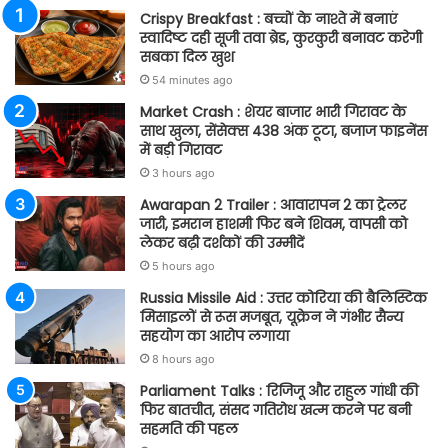
Crispy Breakfast : बच्चों के नाश्ते में बनाएं
स्वादिष्ट दही सूजी तवा ब्रेड, कुरकुरी बनावट करेगी
सबका दिल खुश
54 minutes ago
Market Crash : शेयर बाजार भारी गिरावट के
साथ खुला, सेंसेक्स 438 अंक टूटा, बजाज फाइनेंस
में बड़ी गिरावट
3 hours ago
Awarapan 2 Trailer : आवारापन 2 का ट्रेलर
जारी, इमरान हाशमी फिर बने शिवम, वापसी को
लेकर बढ़ी दर्शकों की उम्मीदें
5 hours ago
Russia Missile Aid : उत्तर कोरिया की बैलिस्टिक
मिसाइलों से रूस मजबूत, यूक्रेन ने गंभीर सैन्य
सहयोग का आरोप लगाया
8 hours ago
Parliament Talks : रिजिजू और राहुल गांधी की
फिर बातचीत, संसद गतिरोध खत्म करने पर बनी
सहमति की पहल