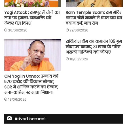
Yogi Attack : रामपुर में योगी का
Ram Temple Scam: राम मंदिर
सपा पर हमला, रामभक्ति को
चढ़ावा चोरी मामले में चंपत राय का
लेकर घेरा विपक्ष
बयान दर्ज, जांच तेज
30/06/2026
29/06/2026
सर्विलांस टीम का कमाल! 105 गुम
मोबाइल बरामद, 31 लाख के फोन
असली मालिकों को लौटाए
18/06/2026
CM Yogi in Unnao: उन्नाव को
570 करोड़ की विकास सौगात,
SCR में शामिल करने का ऐलान,
सपा-कांग्रेस पर साधा निशाना
18/06/2026
Advertisement