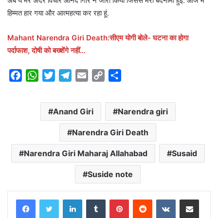
अब ये मेरे अंदर विचार आनंद गिरि ने जारी किया जिससे मेरी बदनामी हुई. आज मैं
हिम्मत हार गया और आत्महत्या कर रहा हूं.
Mahant Narendra Giri Death:सीएम योगी बोले- घटना का होगा
पर्दाफाश, दोषी को बख्शेंगे नहीं…
F
W
T
T
E
C
S
a
h
w
e
m
o
h
c
a
i
l
a
p
a
Anand Giri
Narendra giri
e
t
t
e
i
y
r
b
s
t
g
l
L
e
Narendra Giri Death
o
A
e
r
i
o
p
r
a
n
Narendra Giri Maharaj Allahabad
Susaid
k
p
m
k
Suside note
LinkedIn
Tumblr
Pinterest
Reddit
VKontakte
Share via Email