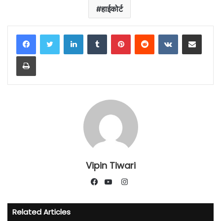
हाईकोर्ट
LinkedIn
Tumblr
Pinterest
Reddit
VKontakte
Share via Email
Print
Vipin Tiwari
Instagram
Facebook
YouTube
Related Articles