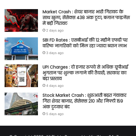
Market Crash : शेयर बाजार भारी गिरावट के
साथ खुला, सेंसेक्स 438 अंक टूटा, बजाज फाइनेंस
में बड़ी गिरावट
2 days ago
SBI FD Rates : एसबीआई की 12 महीने एफडी पर
वरिष्ठ नागरिकों को मिल रहा ज्यादा ब्याज लाभ
3 days ago
UPI Charges : दो हजार रुपये से अधिक यूपीआई
भुगतान पर शुल्क लगाने की तैयारी, सरकार का
बड़ा प्रस्ताव
4 days ago
Stock Market Crash : शुरुआती बढ़त गंवाकर
गिरा शेयर बाजार, सेंसेक्स 210 और निफ्टी 159
अंक टूटकर बंद
5 days ago