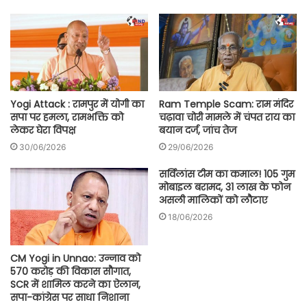
Yogi Attack : रामपुर में योगी का
Ram Temple Scam: राम मंदिर
सपा पर हमला, रामभक्ति को
चढ़ावा चोरी मामले में चंपत राय का
लेकर घेरा विपक्ष
बयान दर्ज, जांच तेज
30/06/2026
29/06/2026
सर्विलांस टीम का कमाल! 105 गुम
मोबाइल बरामद, 31 लाख के फोन
असली मालिकों को लौटाए
18/06/2026
CM Yogi in Unnao: उन्नाव को
570 करोड़ की विकास सौगात,
SCR में शामिल करने का ऐलान,
सपा-कांग्रेस पर साधा निशाना