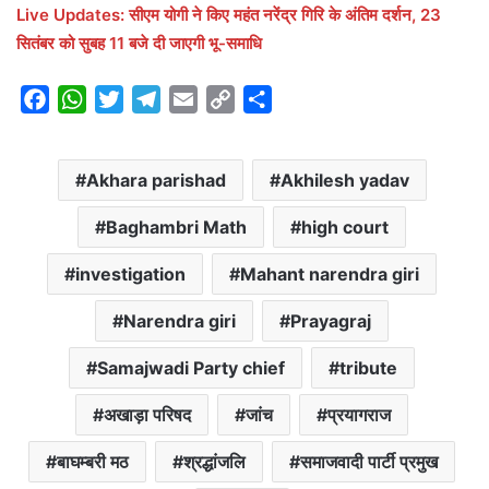
Live Updates: सीएम योगी ने किए महंत नरेंद्र गिरि के अंतिम दर्शन, 23
सितंबर को सुबह 11 बजे दी जाएगी भू-समाधि
F
W
T
T
E
C
S
a
h
w
e
m
o
h
c
a
i
l
a
p
a
Akhara parishad
Akhilesh yadav
e
t
t
e
i
y
r
b
s
t
g
l
L
e
Baghambri Math
high court
o
A
e
r
i
o
p
r
a
n
investigation
Mahant narendra giri
k
p
m
k
Narendra giri
Prayagraj
Samajwadi Party chief
tribute
अखाड़ा परिषद
जांच
प्रयागराज
बाघम्बरी मठ
श्रद्धांजलि
समाजवादी पार्टी प्रमुख