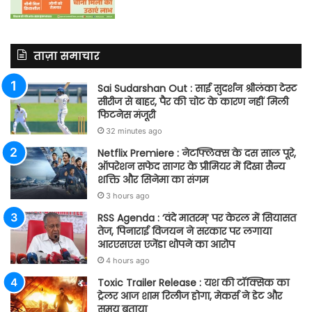
ताज़ा समाचार
Sai Sudarshan Out : साई सुदर्शन श्रीलंका टेस्ट
सीरीज से बाहर, पैर की चोट के कारण नहीं मिली
फिटनेस मंजूरी
32 minutes ago
Netflix Premiere : नेटफ्लिक्स के दस साल पूरे,
ऑपरेशन सफेद सागर के प्रीमियर में दिखा सैन्य
शक्ति और सिनेमा का संगम
3 hours ago
RSS Agenda : ‘वंदे मातरम्’ पर केरल में सियासत
तेज, पिनाराई विजयन ने सरकार पर लगाया
आरएसएस एजेंडा थोपने का आरोप
4 hours ago
Toxic Trailer Release : यश की टॉक्सिक का
ट्रेलर आज शाम रिलीज होगा, मेकर्स ने डेट और
समय बताया