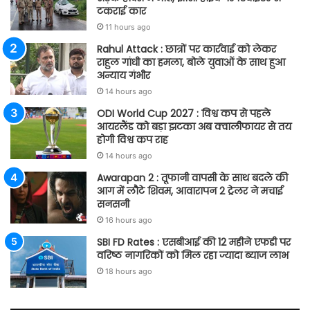
टकराई कार
11 hours ago
Rahul Attack : छात्रों पर कार्रवाई को लेकर
राहुल गांधी का हमला, बोले युवाओं के साथ हुआ
अन्याय गंभीर
14 hours ago
ODI World Cup 2027 : विश्व कप से पहले
आयरलैंड को बड़ा झटका अब क्वालीफायर से तय
होगी विश्व कप राह
14 hours ago
Awarapan 2 : तूफानी वापसी के साथ बदले की
आग में लौटे शिवम, आवारापन 2 ट्रेलर ने मचाई
सनसनी
16 hours ago
SBI FD Rates : एसबीआई की 12 महीने एफडी पर
वरिष्ठ नागरिकों को मिल रहा ज्यादा ब्याज लाभ
18 hours ago