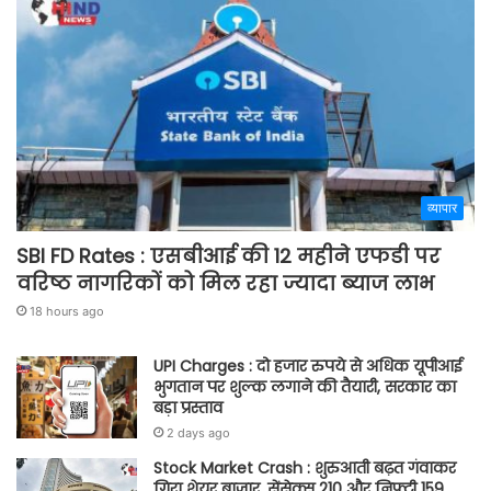
व्यापार
SBI FD Rates : एसबीआई की 12 महीने एफडी पर
वरिष्ठ नागरिकों को मिल रहा ज्यादा ब्याज लाभ
18 hours ago
UPI Charges : दो हजार रुपये से अधिक यूपीआई
भुगतान पर शुल्क लगाने की तैयारी, सरकार का
बड़ा प्रस्ताव
2 days ago
Stock Market Crash : शुरुआती बढ़त गंवाकर
गिरा शेयर बाजार, सेंसेक्स 210 और निफ्टी 159