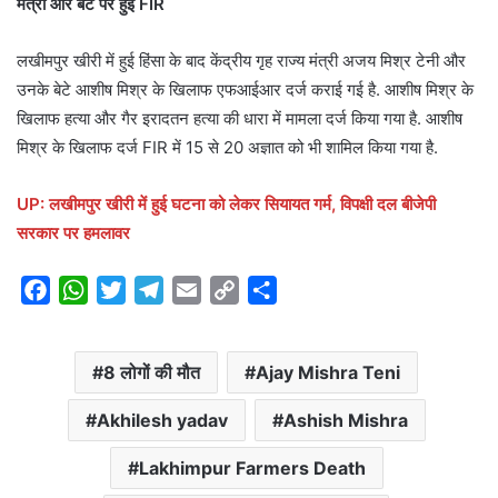
मंत्री और बेटे पर हुई FIR
लखीमपुर खीरी में हुई हिंसा के बाद केंद्रीय गृह राज्य मंत्री अजय मिश्र टेनी और
उनके बेटे आशीष मिश्र के खिलाफ एफआईआर दर्ज कराई गई है. आशीष मिश्र के
खिलाफ हत्या और गैर इरादतन हत्या की धारा में मामला दर्ज किया गया है. आशीष
मिश्र के खिलाफ दर्ज FIR में 15 से 20 अज्ञात को भी शामिल किया गया है.
UP: लखीमपुर खीरी में हुई घटना को लेकर सियायत गर्म, विपक्षी दल बीजेपी
सरकार पर हमलावर
F
W
T
T
E
C
S
a
h
w
e
m
o
h
c
a
i
l
a
p
a
8 लोगों की मौत
Ajay Mishra Teni
e
t
t
e
i
y
r
b
s
t
g
l
L
e
Akhilesh yadav
Ashish Mishra
o
A
e
r
i
o
p
r
a
n
Lakhimpur Farmers Death
k
p
m
k