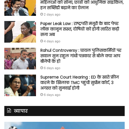
महिलाओं को सोना, छात्रों को आधुनिक साइकिल,
हज सब्सिडी बढ़ाने का ऐलान
2 days ago
Paper Leak Law : राष्ट्रपति मंजूरी के बाद पेपर
लीक कानून सख्त, दोषियों को होगी त्वरित कड़ी
सजा अब
4 days ago
Rahul Controversy : घायल पुलिसकर्मियों पर
सवाल सुन राहुल गांधी पत्रकार से बोले क्या आप
बीजेपी के हो
6 days ago
Supreme Court Hearing : ED के खाते फ्रीज
करने के खिलाफ TMC पहुंची सुप्रीम कोर्ट, 3
अगस्त को सुनवाई होगी
6 days ago
व्यापार