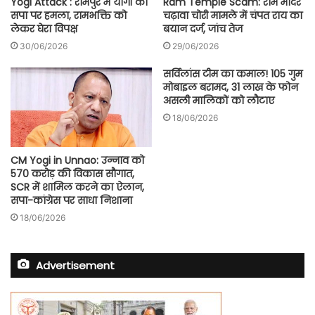
Yogi Attack : रामपुर में योगी का
Ram Temple Scam: राम मंदिर
सपा पर हमला, रामभक्ति को
चढ़ावा चोरी मामले में चंपत राय का
लेकर घेरा विपक्ष
बयान दर्ज, जांच तेज
30/06/2026
29/06/2026
सर्विलांस टीम का कमाल! 105 गुम
मोबाइल बरामद, 31 लाख के फोन
असली मालिकों को लौटाए
18/06/2026
CM Yogi in Unnao: उन्नाव को
570 करोड़ की विकास सौगात,
SCR में शामिल करने का ऐलान,
सपा-कांग्रेस पर साधा निशाना
18/06/2026
Advertisement