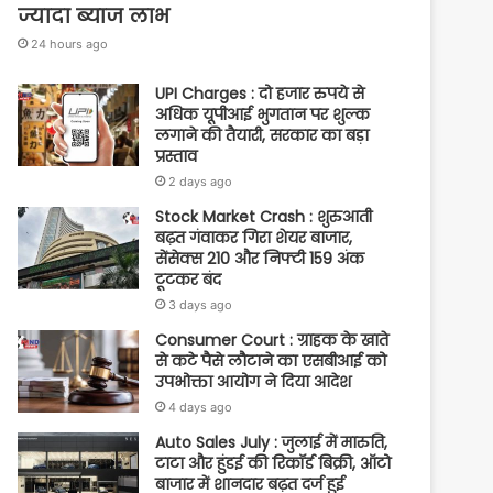
ज्यादा ब्याज लाभ
24 hours ago
UPI Charges : दो हजार रुपये से
अधिक यूपीआई भुगतान पर शुल्क
लगाने की तैयारी, सरकार का बड़ा
प्रस्ताव
2 days ago
Stock Market Crash : शुरुआती
बढ़त गंवाकर गिरा शेयर बाजार,
सेंसेक्स 210 और निफ्टी 159 अंक
टूटकर बंद
3 days ago
Consumer Court : ग्राहक के खाते
से कटे पैसे लौटाने का एसबीआई को
उपभोक्ता आयोग ने दिया आदेश
4 days ago
Auto Sales July : जुलाई में मारुति,
टाटा और हुंडई की रिकॉर्ड बिक्री, ऑटो
बाजार में शानदार बढ़त दर्ज हुई