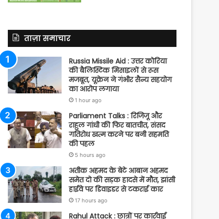
ताज़ा समाचार
Russia Missile Aid : उत्तर कोरिया
की बैलिस्टिक मिसाइलों से रूस
मजबूत, यूक्रेन ने गंभीर सैन्य सहयोग
का आरोप लगाया
1 hour ago
Parliament Talks : रिजिजू और
राहुल गांधी की फिर बातचीत, संसद
गतिरोध खत्म करने पर बनी सहमति
की पहल
5 hours ago
अतीक अहमद के बेटे आबान अहमद
समेत दो की सड़क हादसे में मौत, झांसी
हाईवे पर डिवाइडर से टकराई कार
17 hours ago
Rahul Attack : छात्रों पर कार्रवाई