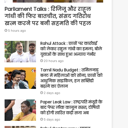
Parliament Talks : रिजिजू और राहुल
गांधी की फिर बातचीत, संसद गतिरोध
खत्म करने पर बनी सहमति की पहल
5 hours ago
Rahul Attack : छात्रों पर कार्रवाई
को लेकर राहुल गांधी का हमला, बोले
युवाओं के साथ हुआ अन्याय गंभीर
20 hours ago
Tamil Nadu Budget : तमिलनाडु
बजट में महिलाओं को सोना, छात्रों को
आधुनिक साइकिल, हज सब्सिडी
बढ़ाने का ऐलान
2 days ago
Paper Leak Law : राष्ट्रपति मंजूरी के
बाद पेपर लीक कानून सख्त, दोषियों
को होगी त्वरित कड़ी सजा अब
5 days ago