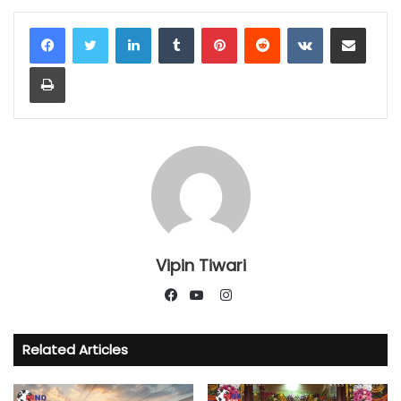
LinkedIn
Tumblr
Pinterest
Reddit
VKontakte
Share via Email
Print
Vipin Tiwari
Instagram
Facebook
YouTube
Related Articles