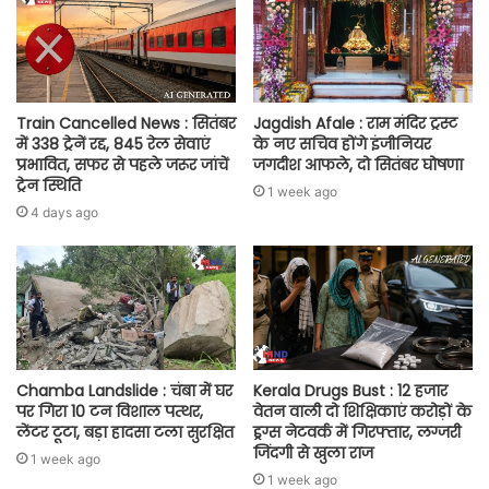
Train Cancelled News : सितंबर
Jagdish Afale : राम मंदिर ट्रस्ट
में 338 ट्रेनें रद्द, 845 रेल सेवाएं
के नए सचिव होंगे इंजीनियर
प्रभावित, सफर से पहले जरूर जांचें
जगदीश आफले, दो सितंबर घोषणा
ट्रेन स्थिति
1 week ago
4 days ago
Chamba Landslide : चंबा में घर
Kerala Drugs Bust : 12 हजार
पर गिरा 10 टन विशाल पत्थर,
वेतन वाली दो शिक्षिकाएं करोड़ों के
लेंटर टूटा, बड़ा हादसा टला सुरक्षित
ड्रग्स नेटवर्क में गिरफ्तार, लग्जरी
जिंदगी से खुला राज
1 week ago
1 week ago