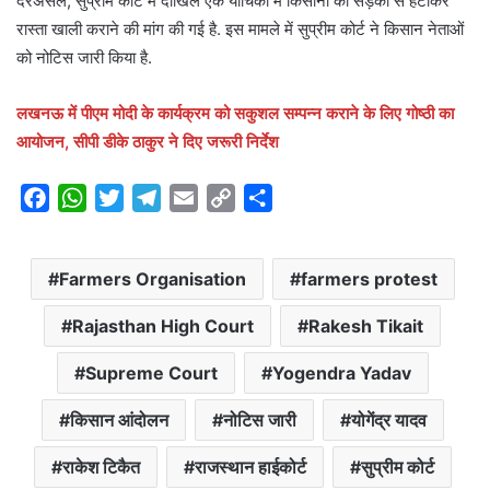
दरअसल, सुप्रीम कोर्ट में दाखिल एक याचिका में किसानों को सड़कों से हटाकर
रास्ता खाली कराने की मांग की गई है. इस मामले में सुप्रीम कोर्ट ने किसान नेताओं
को नोटिस जारी किया है.
लखनऊ में पीएम मोदी के कार्यक्रम को सकुशल सम्पन्न कराने के लिए गोष्ठी का
आयोजन, सीपी डीके ठाकुर ने दिए जरूरी निर्देश
F
W
T
T
E
C
S
a
h
w
e
m
o
h
c
a
i
l
a
p
a
Farmers Organisation
farmers protest
e
t
t
e
i
y
r
b
s
t
g
l
L
e
Rajasthan High Court
Rakesh Tikait
o
A
e
r
i
o
p
r
a
n
Supreme Court
Yogendra Yadav
k
p
m
k
किसान आंदोलन
नोटिस जारी
योगेंद्र यादव
राकेश टिकैत
राजस्थान हाईकोर्ट
सुप्रीम कोर्ट