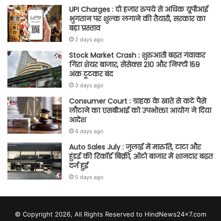
UPI Charges : दो हजार रुपये से अधिक यूपीआई
भुगतान पर शुल्क लगाने की तैयारी, सरकार का
बड़ा प्रस्ताव
2 days ago
Stock Market Crash : शुरुआती बढ़त गंवाकर
गिरा शेयर बाजार, सेंसेक्स 210 और निफ्टी 159
अंक टूटकर बंद
3 days ago
Consumer Court : ग्राहक के खाते से कटे पैसे
लौटाने का एसबीआई को उपभोक्ता आयोग ने दिया
आदेश
4 days ago
Auto Sales July : जुलाई में मारुति, टाटा और
हुंडई की रिकॉर्ड बिक्री, ऑटो बाजार में शानदार बढ़त
दर्ज हुई
5 days ago
© Copyright 2026, All Rights Reserved to HindNews24x7.com