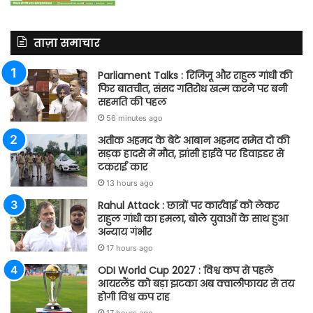
ताज़ा समाचार
Parliament Talks : रिजिजू और राहुल गांधी की
फिर बातचीत, संसद गतिरोध खत्म करने पर बनी
सहमति की पहल
56 minutes ago
अतीक अहमद के बेटे आबान अहमद समेत दो की
सड़क हादसे में मौत, झांसी हाईवे पर डिवाइडर से
टकराई कार
13 hours ago
Rahul Attack : छात्रों पर कार्रवाई को लेकर
राहुल गांधी का हमला, बोले युवाओं के साथ हुआ
अन्याय गंभीर
17 hours ago
ODI World Cup 2027 : विश्व कप से पहले
आयरलैंड को बड़ा झटका अब क्वालीफायर से तय
होगी विश्व कप राह
17 hours ago