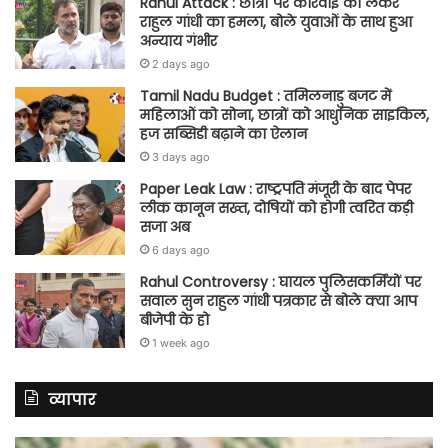
Rahul Attack : छात्रों पर कार्रवाई को लेकर
राहुल गांधी का हमला, बोले युवाओं के साथ हुआ
अन्याय गंभीर
2 days ago
Tamil Nadu Budget : तमिलनाडु बजट में
महिलाओं को सोना, छात्रों को आधुनिक साइकिल,
हज सब्सिडी बढ़ाने का ऐलान
3 days ago
Paper Leak Law : राष्ट्रपति मंजूरी के बाद पेपर
लीक कानून सख्त, दोषियों को होगी त्वरित कड़ी
सजा अब
6 days ago
Rahul Controversy : घायल पुलिसकर्मियों पर
सवाल सुन राहुल गांधी पत्रकार से बोले क्या आप
बीजेपी के हो
1 week ago
व्यापार