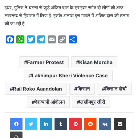
इधर, पुलिस ने घटना से जुड़े अंकित दास के ड्राइवर समेत दो लोगों को आज
लखनऊ से हिरासत में लिया है. इसके अलावा इस मामले में अंकित दास की तलाश
की जा रही है.
F
W
T
T
E
C
S
a
h
w
e
m
o
h
c
a
i
l
a
p
a
Farmer Protest
Kisan Morcha
e
t
t
e
i
y
r
b
s
t
g
l
L
e
Lakhimpur Kheri Violence Case
o
A
e
r
i
o
p
r
a
n
Rail Roko Aaandolan
किसान
किसान मोर्चा
k
p
m
k
देशव्यापी आंदोलन
लखीमपुर खीरी
LinkedIn
Tumblr
Pinterest
Reddit
VKontakte
Share via Email
Print