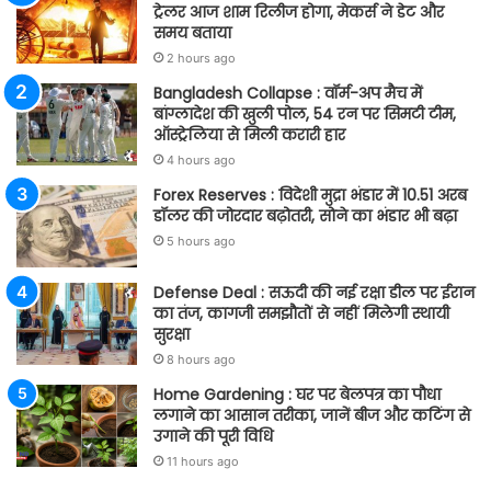
ट्रेलर आज शाम रिलीज होगा, मेकर्स ने डेट और
समय बताया
2 hours ago
Bangladesh Collapse : वॉर्म-अप मैच में
बांग्लादेश की खुली पोल, 54 रन पर सिमटी टीम,
ऑस्ट्रेलिया से मिली करारी हार
4 hours ago
Forex Reserves : विदेशी मुद्रा भंडार में 10.51 अरब
डॉलर की जोरदार बढ़ोतरी, सोने का भंडार भी बढ़ा
5 hours ago
Defense Deal : सऊदी की नई रक्षा डील पर ईरान
का तंज, कागजी समझौतों से नहीं मिलेगी स्थायी
सुरक्षा
8 hours ago
Home Gardening : घर पर बेलपत्र का पौधा
लगाने का आसान तरीका, जानें बीज और कटिंग से
उगाने की पूरी विधि
11 hours ago