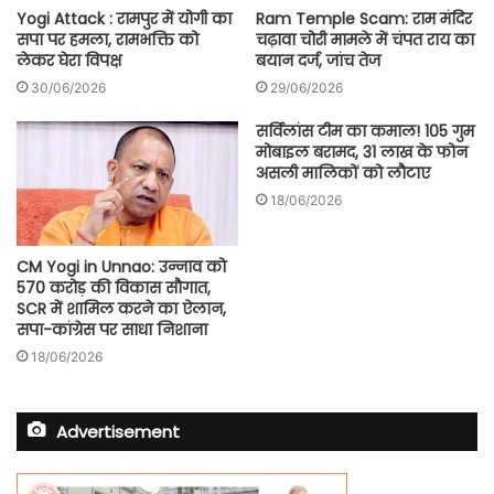
Yogi Attack : रामपुर में योगी का
Ram Temple Scam: राम मंदिर
सपा पर हमला, रामभक्ति को
चढ़ावा चोरी मामले में चंपत राय का
लेकर घेरा विपक्ष
बयान दर्ज, जांच तेज
30/06/2026
29/06/2026
सर्विलांस टीम का कमाल! 105 गुम
मोबाइल बरामद, 31 लाख के फोन
असली मालिकों को लौटाए
18/06/2026
CM Yogi in Unnao: उन्नाव को
570 करोड़ की विकास सौगात,
SCR में शामिल करने का ऐलान,
सपा-कांग्रेस पर साधा निशाना
18/06/2026
Advertisement