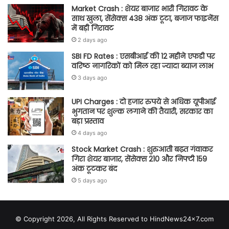
Market Crash : शेयर बाजार भारी गिरावट के
साथ खुला, सेंसेक्स 438 अंक टूटा, बजाज फाइनेंस
में बड़ी गिरावट
2 days ago
SBI FD Rates : एसबीआई की 12 महीने एफडी पर
वरिष्ठ नागरिकों को मिल रहा ज्यादा ब्याज लाभ
3 days ago
UPI Charges : दो हजार रुपये से अधिक यूपीआई
भुगतान पर शुल्क लगाने की तैयारी, सरकार का
बड़ा प्रस्ताव
4 days ago
Stock Market Crash : शुरुआती बढ़त गंवाकर
गिरा शेयर बाजार, सेंसेक्स 210 और निफ्टी 159
अंक टूटकर बंद
5 days ago
© Copyright 2026, All Rights Reserved to HindNews24x7.com