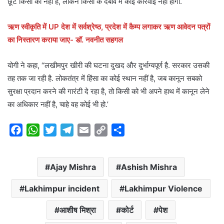
छूट किसी को नहीं है, लेकिन किसी के दबाव में कोई कार्रवाई नहीं होगी.
ऋण स्वीकृति में UP देश में सर्वश्रेष्ठ, प्रदेश में कैम्प लगाकर ऋण आवेदन पत्रों
का निस्तारण कराया जाए- डॉ. नवनीत सहगल
योगी ने कहा, ‘‘लखीमपुर खीरी की घटना दुखद और दुर्भाग्यपूर्ण है. सरकार उसकी
तह तक जा रही है. लोकतंत्र में हिंसा का कोई स्थान नहीं है, जब कानून सबको
सुरक्षा प्रदान करने की गारंटी दे रहा है, तो किसी को भी अपने हाथ में कानून लेने
का अधिकार नहीं है, चाहे वह कोई भी हो.’
F
W
T
T
E
C
S
a
h
w
e
m
o
h
c
a
i
l
a
p
a
Ajay Mishra
Ashish Mishra
e
t
t
e
i
y
r
b
s
t
g
l
L
e
Lakhimpur incident
Lakhimpur Violence
o
A
e
r
i
o
p
r
a
n
आशीष मिश्रा
कोर्ट
पेश
k
p
m
k