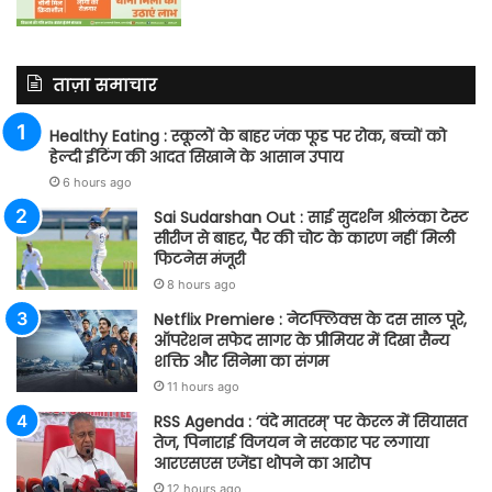
ताज़ा समाचार
Healthy Eating : स्कूलों के बाहर जंक फूड पर रोक, बच्चों को
हेल्दी ईटिंग की आदत सिखाने के आसान उपाय
6 hours ago
Sai Sudarshan Out : साई सुदर्शन श्रीलंका टेस्ट
सीरीज से बाहर, पैर की चोट के कारण नहीं मिली
फिटनेस मंजूरी
8 hours ago
Netflix Premiere : नेटफ्लिक्स के दस साल पूरे,
ऑपरेशन सफेद सागर के प्रीमियर में दिखा सैन्य
शक्ति और सिनेमा का संगम
11 hours ago
RSS Agenda : ‘वंदे मातरम्’ पर केरल में सियासत
तेज, पिनाराई विजयन ने सरकार पर लगाया
आरएसएस एजेंडा थोपने का आरोप
12 hours ago