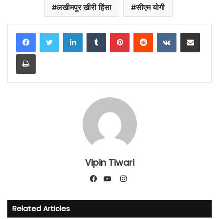
लखीमपुर खीरी हिंसा
सीएम योगी
LinkedIn
Tumblr
Pinterest
Reddit
VKontakte
Share via Email
Print
Vipin Tiwari
Instagram
Facebook
YouTube
Related Articles