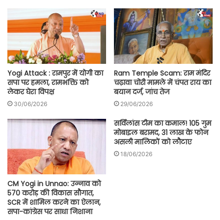
Yogi Attack : रामपुर में योगी का
Ram Temple Scam: राम मंदिर
सपा पर हमला, रामभक्ति को
चढ़ावा चोरी मामले में चंपत राय का
लेकर घेरा विपक्ष
बयान दर्ज, जांच तेज
30/06/2026
29/06/2026
सर्विलांस टीम का कमाल! 105 गुम
मोबाइल बरामद, 31 लाख के फोन
असली मालिकों को लौटाए
18/06/2026
CM Yogi in Unnao: उन्नाव को
570 करोड़ की विकास सौगात,
SCR में शामिल करने का ऐलान,
सपा-कांग्रेस पर साधा निशाना