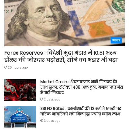
व्यापार
Forex Reserves : विदेशी मुद्रा भंडार में 10.51 अरब
डॉलर की जोरदार बढ़ोतरी, सोने का भंडार भी बढ़ा
20 hours ago
Market Crash : शेयर बाजार भारी गिरावट के
साथ खुला, सेंसेक्स 438 अंक टूटा, बजाज फाइनेंस
में बड़ी गिरावट
2 days ago
SBI FD Rates : एसबीआई की 12 महीने एफडी पर
वरिष्ठ नागरिकों को मिल रहा ज्यादा ब्याज लाभ
3 days ago