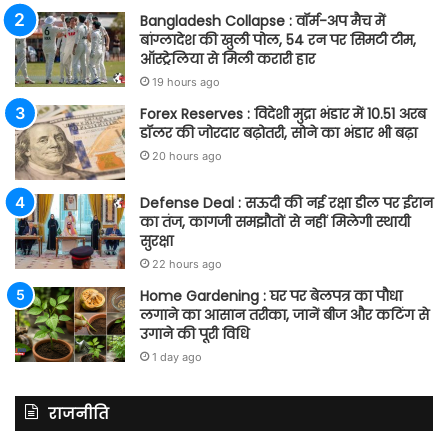
Bangladesh Collapse : वॉर्म-अप मैच में
बांग्लादेश की खुली पोल, 54 रन पर सिमटी टीम,
ऑस्ट्रेलिया से मिली करारी हार
19 hours ago
Forex Reserves : विदेशी मुद्रा भंडार में 10.51 अरब
डॉलर की जोरदार बढ़ोतरी, सोने का भंडार भी बढ़ा
20 hours ago
Defense Deal : सऊदी की नई रक्षा डील पर ईरान
का तंज, कागजी समझौतों से नहीं मिलेगी स्थायी
सुरक्षा
22 hours ago
Home Gardening : घर पर बेलपत्र का पौधा
लगाने का आसान तरीका, जानें बीज और कटिंग से
उगाने की पूरी विधि
1 day ago
राजनीति