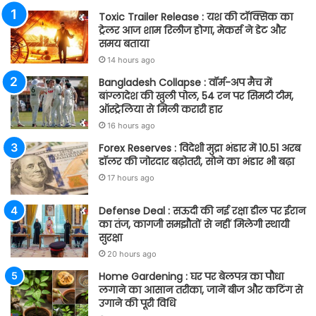
Toxic Trailer Release : यश की टॉक्सिक का
ट्रेलर आज शाम रिलीज होगा, मेकर्स ने डेट और
समय बताया
14 hours ago
Bangladesh Collapse : वॉर्म-अप मैच में
बांग्लादेश की खुली पोल, 54 रन पर सिमटी टीम,
ऑस्ट्रेलिया से मिली करारी हार
16 hours ago
Forex Reserves : विदेशी मुद्रा भंडार में 10.51 अरब
डॉलर की जोरदार बढ़ोतरी, सोने का भंडार भी बढ़ा
17 hours ago
Defense Deal : सऊदी की नई रक्षा डील पर ईरान
का तंज, कागजी समझौतों से नहीं मिलेगी स्थायी
सुरक्षा
20 hours ago
Home Gardening : घर पर बेलपत्र का पौधा
लगाने का आसान तरीका, जानें बीज और कटिंग से
उगाने की पूरी विधि