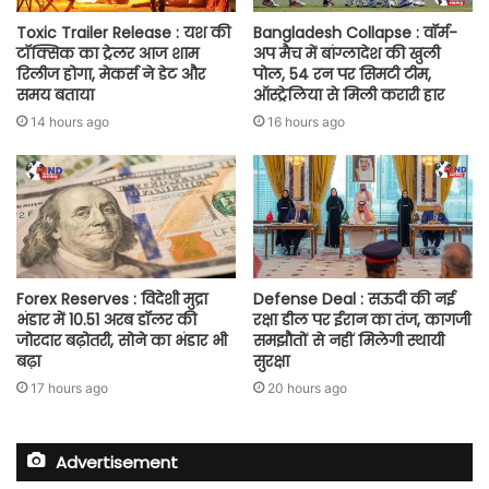
Toxic Trailer Release : यश की
Bangladesh Collapse : वॉर्म-
टॉक्सिक का ट्रेलर आज शाम
अप मैच में बांग्लादेश की खुली
रिलीज होगा, मेकर्स ने डेट और
पोल, 54 रन पर सिमटी टीम,
समय बताया
ऑस्ट्रेलिया से मिली करारी हार
14 hours ago
16 hours ago
Forex Reserves : विदेशी मुद्रा
Defense Deal : सऊदी की नई
भंडार में 10.51 अरब डॉलर की
रक्षा डील पर ईरान का तंज, कागजी
जोरदार बढ़ोतरी, सोने का भंडार भी
समझौतों से नहीं मिलेगी स्थायी
बढ़ा
सुरक्षा
17 hours ago
20 hours ago
Advertisement