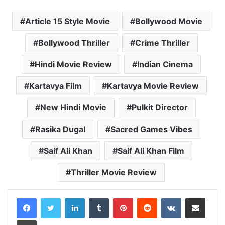
c
a
i
l
a
p
a
Article 15 Style Movie
Bollywood Movie
e
t
t
e
i
y
r
b
s
t
g
l
L
e
Bollywood Thriller
Crime Thriller
o
A
e
r
i
o
p
r
a
n
Hindi Movie Review
Indian Cinema
k
p
m
k
Kartavya Film
Kartavya Movie Review
New Hindi Movie
Pulkit Director
Rasika Dugal
Sacred Games Vibes
Saif Ali Khan
Saif Ali Khan Film
Thriller Movie Review
LinkedIn
Tumblr
Pinterest
Reddit
VKontakte
Share via Email
Print